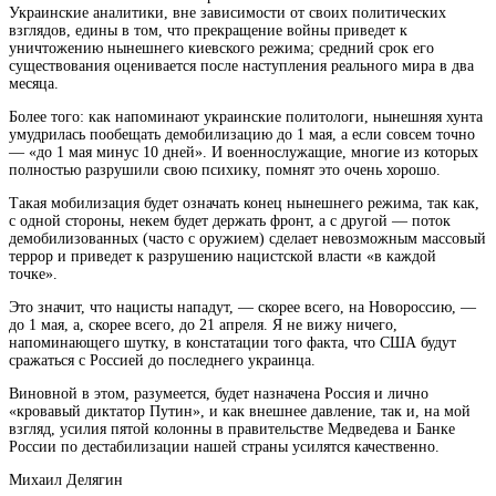
Украинские аналитики, вне зависимости от своих политических
взглядов, едины в том, что прекращение войны приведет к
уничтожению нынешнего киевского режима; средний срок его
существования оценивается после наступления реального мира в два
месяца.
Более того: как напоминают украинские политологи, нынешняя хунта
умудрилась пообещать демобилизацию до 1 мая, а если совсем точно
— «до 1 мая минус 10 дней». И военнослужащие, многие из которых
полностью разрушили свою психику, помнят это очень хорошо.
Такая мобилизация будет означать конец нынешнего режима, так как,
с одной стороны, некем будет держать фронт, а с другой — поток
демобилизованных (часто с оружием) сделает невозможным массовый
террор и приведет к разрушению нацистской власти «в каждой
точке».
Это значит, что нацисты нападут, — скорее всего, на Новороссию, —
до 1 мая, а, скорее всего, до 21 апреля. Я не вижу ничего,
напоминающего шутку, в констатации того факта, что США будут
сражаться с Россией до последнего украинца.
Виновной в этом, разумеется, будет назначена Россия и лично
«кровавый диктатор Путин», и как внешнее давление, так и, на мой
взгляд, усилия пятой колонны в правительстве Медведева и Банке
России по дестабилизации нашей страны усилятся качественно.
Михаил Делягин