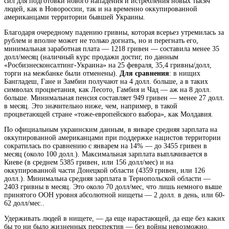
сил для подготовки нового нападения и истребления новых тысяч
людей, как в Новороссии,
так и на временно оккупированной
американцами территории бывшей Украины.
Благодаря очередному падению гривны, которая всерьез утремилась за
рублем и вполне может не только догнать, но и перегнать его,
минимальная заработная плата — 1218 гривен — составила менее 35
долл/месяц (наличный курс продажи достиг, по данным
«Росбизнесконсалтинг-Украина» на 25 февраля, 35,4 гривны/долл,
торги на межбанке были отменены).
Для сравнения
: в нищих
Бангладеш, Гане и Замбии получают на 4 долл. больше, а в таких
символах процветания, как Лесото, Гамбия и Чад — аж на 8 долл.
больше. Минимальная пенсия составляет 949 гривен — менее 27 долл.
в месяц. Это значительно ниже, чем, например, в такой
процветающей стране «тоже-европейского выбора», как Молдавия.
По официальным украинским данным, в январе средняя зарплата на
оккупированной американцами при поддержке нацистов территории
сократилась по сравнению с январем на 14% — до 3455 гривен в
месяц (около 100 долл.). Максимальная зарплата выплачивается в
Киеве (в среднем 5385 гривен, или 156 долл/мес) и на
оккупированной части Донецкой области (4359 гривен, или 126
долл.). Минимальна средняя зарплата в Тернопольской области —
2403 гривны в месяц. Это около 70 долл/мес, что лишь немного выше
принятого ООН уровня абсолютной нищеты — 2 долл. в день, или 60-
62 долл/мес..
Удерживать людей в нищете, — да еще нарастающей, да еще без каких
бы то ни было жизненных перспектив — без войны невозможно.