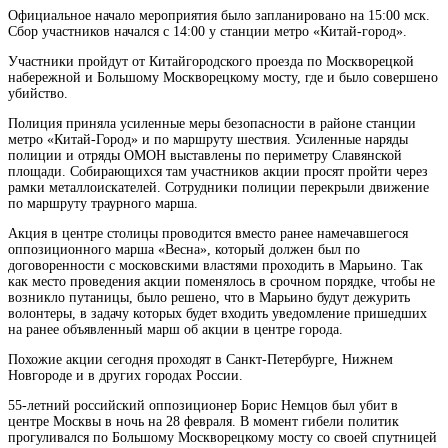
Официальное начало мероприятия было запланировано на 15:00 мск.
Сбор участников начался
с 14:00 у станции метро «Китай-город».
Участники пройдут от Китайгородского проезда по Москворецкой
набережной и Большому Москворецкому мосту, где и было совершено
убийство.
Полиция приняла усиленные меры безопасности в районе станции
метро «Китай-Город» и по маршруту шествия. Усиленные наряды
полиции и отряды ОМОН выставлены по периметру Славянской
площади. Собирающихся там участников акции просят пройти через
рамки металлоискателей. Сотрудники полиции перекрыли движение
по маршруту траурного марша.
Акция в центре столицы проводится вместо ранее намечавшегося
оппозиционного марша «Весна», который должен был по
договоренности с московскими властями проходить в Марьино. Так
как место проведения акции поменялось в срочном порядке, чтобы не
возникло путаницы, было решено, что в Марьино будут дежурить
волонтеры, в задачу которых будет входить уведомление пришедших
на ранее объявленный марш об акции в центре города.
Похожие акции сегодня проходят в Санкт-Петербурге, Нижнем
Новгороде и в других городах России.
55-летний российский оппозиционер Борис Немцов был убит в
центре Москвы в ночь на 28 февраля. В момент гибели политик
прогуливался по Большому Москворецкому мосту со своей спутницей