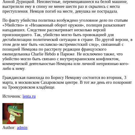
Анной Дурицкой. Неизвестные, перемещавшиеся на белой машине,
выстрелили ему в спину не менее шести раз и скрылись с места
преступления. Немцов погиб на месте, девушка не пострадала.
По факту убийства политика возбуждено уголовное дело по статьям
«Убийство» и «Незаконный оборот оружия», полиция разыскивает
нападавших. Следствие рассматривает несколько версий
произошедшего. Так, убийство могло быть провокацией для
дестабилизации политической ситуации в стране. По другой версии, в
этом деле мог быть «исламско-экстремистский след», связанный с
позицией Немцова по расстрелу редакции французского
еженедельника Charlie Hebdo в Париже. Не исключено также, что
убийство могло быть связано с внутриукраинским конфликтом,
коммерческой деятельностью Немцова или личной неприязнью кого-
либо к нему.
Гражданская панихида по Борису Немцову состоится во вторник, 3
марта, в московском Сахаровском центре. В тот же день его похоронят
на Троекуровском кладбище.
Источник:
lenta.ru
Author:
admin