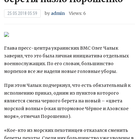
by
admin
Views: 6
25.05.2018 05:59
Глава пресс-центра украинских ВМС Олег Чалык
заверил, что это была личная инициатива отдельных
военнослужащих. По его словам, большинство
морпехов все же надели новые головные уборы.
При этом Чалык подчеркнул, что есть обязательный к
исполнению приказ, одним из пунктов
которого
является смена черного берета на новый – «цвета
морской волны» («как штормовое Чёрное и Азовское
моря», отмечал Порошенко).
«Кое-кто из морских пехотинцев отказался сменить
береты пехоты. Среди них большинство уже уволены в