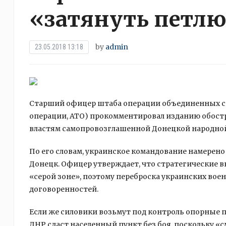
«затянуть петлю
by
admin
23.05.2018 13:18
Старший офицер штаба операции объединенных с
операции, АТО) прокомментировал изданию обостр
властям самопровозглашенной Донецкой народной
По его словам,
украинское командование намерено 
Донецк. Офицер утверждает, что стратегические в
«серой зоне», поэтому переброска украинских вое
договоренностей.
Если же силовики возьмут под контроль опорные 
ДНР сдаст населенный пункт без боя, поскольку «с