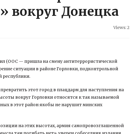
» вокруг Донецка
Views: 2
ил (ООС — пришла на смену антитеррористической
ение ситуации в районе Горловки, подконтрольной
 республики.
превратить этот город в плацдарм для наступления на
ысоты вокруг Горловки относятся к так называемой
нных в этот район якобы не нарушит минских
позиции на этих высотах, армия самопровозглашенной
мысла там погибать нет», уверен собеседник издания.