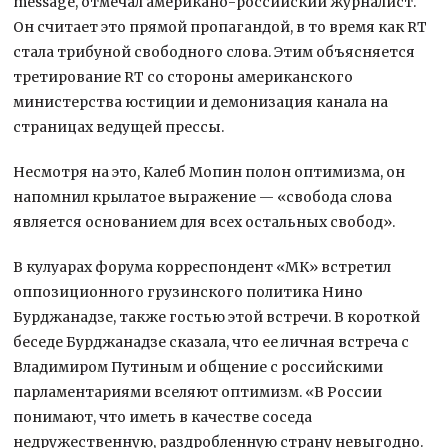
message, отмечал американо-российский журналист.
Он считает это прямой пропагандой, в то время как RT
стала трибуной свободного слова. Этим объясняется
третирование RT со стороны американского
министерства юстиции и демонизация канала на
страницах ведущей прессы.
Несмотря на это, Калеб Мопин полон оптимизма, он
напомнил крылатое выражение — «свобода слова
является основанием для всех остальных свобод».
В кулуарах форума корреспондент «МК» встретил
оппозиционного грузинского политика Нино
Бурджанадзе, также гостью этой встречи. В короткой
беседе Бурджанадзе сказала, что ее личная встреча с
Владимиром Путиным и общение с российскими
парламентариями вселяют оптимизм. «В России
понимают, что иметь в качестве соседа
недружественную, раздробленную страну невыгодно.