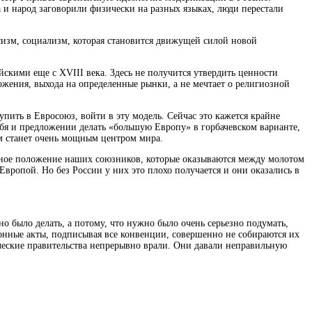
а и народ заговорили физически на разных языках, люди перестали
ксизм, социализм, которая становится движущей силой новой
скими еще с XVIII века. Здесь не получится утвердить ценности
ожения, выхода на определенные рынки, а не мечтает о религиозной
упить в Евросоюз, войти в эту модель. Сейчас это кажется крайне
ебя и предложении делать «большую Европу» в горбачевском варианте,
ом станет очень мощным центром мира.
ложное положение наших союзников, которые оказываются между молотом
Европой. Но без России у них это плохо получается и они оказались в
 было делать, а потому, что нужно было очень серьезно подумать,
онные акты, подписывая все конвенции, совершенно не собираются их
еческие правительства непрерывно врали. Они давали неправильную