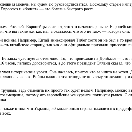
спешная модель, мы будем ею руководствоваться. Поскольку старые имп
 Евросоюз и «болеет» — это болезнь быстрого роста.
ыма Россией. Европейцы считают, что это началось раньше. Европейские
 что вы такие же, как мы, а оказалось, что это не так», — говорят они.
ой войны. Например, Китай аннексировал Тибет (хотя он не был в то вр
дражать китайскую сторону, так как они официально признали присоеди
 Ее запах чувствуется отчетливо. То, что происходит в Донбассе — это 
6 часов, пытаясь договориться, а до этого президент Олланд сказал, чт
учел исторические уроки. Она началась, притом что ее никто не хотел.
 миллиона человек. Войны начинаются отнюдь не по чьему-то желанию, их
 трудный, ведь отменить их просто так будет нельзя. Например, можно в
тозамещение, потому что европейские конкуренты покинули рынок. С от
нка.
, а также о том, что Украина, 50-миллионная страна, находится в предде
 всех.