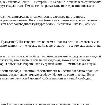
е, в Северном Рейне — Вестфалии и Берлине, а также в американских
ут сохраняться. Тем не менее, результаты исследования показали
ванию, универсализм, склонность к авралам, неготовность
твуют иные законы. Но эти особенности сглаживались, если человек
, чем воспроизводится культура: семьей, церковью, школой, армией,
 Граждане США говорят, что во всем виновата лень, и человек сам за
равно зависит от человека, поймавшего шанс — все это сказывается на
деляет атлантическое сообщество. Американские исследователи в одной
ложили, что власть, в том числе судебная, может себя повести
ория объяснила Европе, что смертная казнь — очень плохая штука.
нности свободы и частной собственности в России довольно прочные.
ачит, отдают свою личную свободу. Но это не одно и то же. Если
 и наличие ценностей частной собственности и личной свободы.
 Петр I привез европейскую идеологию модернизации в Россию.