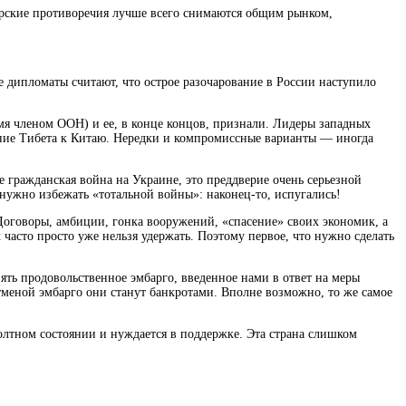
ерские противоречия лучше всего снимаются общим рынком,
 дипломаты считают, что острое разочарование в России наступило
емя членом ООН) и ее, в конце концов, признали. Лидеры западных
нение Тибета к Китаю. Нередки и компромиссные варианты — иногда
не гражданская война на Украине, это преддверие очень серьезной
о нужно избежать «тотальной войны»: наконец-то, испугались!
 Договоры, амбиции, гонка вооружений, «спасение» своих экономик, а
 часто просто уже нельзя удержать. Поэтому первое, что нужно сделать
зять продовольственное эмбарго, введенное нами в ответ на меры
меной эмбарго они станут банкротами. Вполне возможно, то же самое
фолтном состоянии и нуждается в поддержке. Эта страна слишком