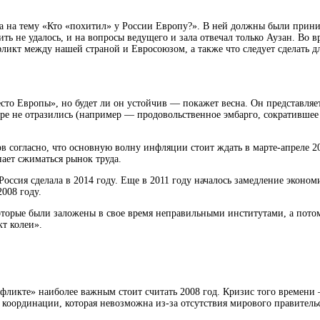
да на тему «Кто «похитил» у России Европу?». В ней должны были прини
ить не удалось, и на вопросы ведущего и зала отвечал только Аузан. Во 
фликт между нашей страной и Евросоюзом, а также что следует сделать д
о Европы», но будет ли он устойчив — покажет весна. Он представляет 
боре не отразились (например — продовольственное эмбарго, сокративше
согласно, что основную волну инфляции стоит ждать в марте-апреле 201
ает сжиматься рынок труда.
 Россия сделала в 2014 году. Еще в 2011 году началось замедление эконо
008 году.
орые были заложены в свое время неправильными институтами, а потом з
кт колеи».
ликте» наиболее важным стоит считать 2008 год. Кризис того времени 
координации, которая невозможна из-за отсутствия мирового правительс