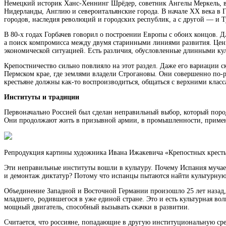
Немецкий историк Ханс-Хеннинг Шрёдер, советник Ангелы Меркель, во 
Нидерланды, Англию и североитальянские города. В начале ХХ века в 
городов, наследия революций и городских республик, а с другой — и 
В 80-х годах Горбачев говорил о построении Европы с обоих концов. Д
а поиск компромисса между двумя старинными линиями развития. Ценн
экономической ситуацией. Есть различия, обусловленные длинными к
Крепостничество сильно повлияло на этот раздел. Даже его вариации с
Пермском крае, где землями владели Строгановы. Они совершенно по-
крестьяне должны как-то воспроизводиться, общаться с верхними класса
Институты и традиции
Первоначально Россией был сделан неправильный выбор, который пород
Они продолжают жить в призывной армии, в промышленности, применяю
Репродукция картины художника Ивана Ижакевича «Крепостных кресть
Эти неправильные институты вошли в культуру. Почему Испания мучае
и демонтаж диктатур? Потому что испанцы пытаются найти культурную 
Объединение Западной и Восточной Германии произошло 25 лет назад, 
младшего, родившегося в уже единой стране. Это и есть культурная вол
мощный двигатель, способный вызывать скачки в развитии.
Считается, что россияне, попадающие в другую институциональную сре