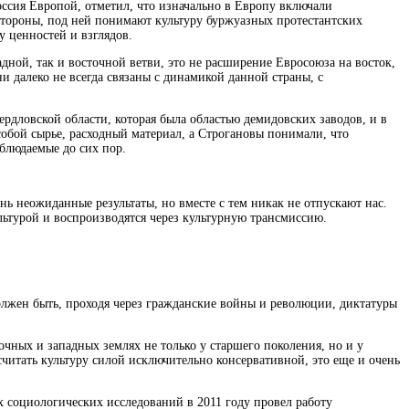
ссия Европой, отметил, что изначально в Европу включали
стороны, под ней понимают культуру буржуазных протестантских
у ценностей и взглядов.
дной, так и восточной ветви, это не расширение Евросоюза на восток,
 далеко не всегда связаны с динамикой данной страны, с
рдловской области, которая была областью демидовских заводов, и в
обой сырье, расходный материал, а Строгановы понимали, что
аблюдаемые до сих пор.
 неожиданные результаты, но вместе с тем никак не отпускают нас.
ьтурой и воспроизводятся через культурную трансмиссию.
лжен быть, проходя через гражданские войны и революции, диктатуры
чных и западных землях не только у старшего поколения, но и у
 считать культуру силой исключительно консервативной, это еще и очень
 социологических исследований в 2011 году провел работу