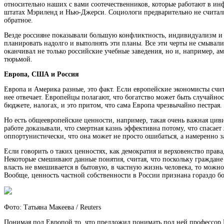
относительно наших с вами соотечественников, которые работают в ин
штатах Мэриленд и Нью-Джерси. Социологи предварительно не считали, 
обратное.
Везде россияне показывали большую конфликтность, индивидуализм и н
планировать надолго и выполнять эти планы. Все эти черты не смывали
оканчивал не только российские учебные заведения, но и, например, ам
тюрьмой.
Европа, США и Россия
Европа и Америка разные, это факт. Если европейские экономисты счит
нее отвечает. Европейцы полагают, что богатство может быть случайнос
бюджете, налогах, и это притом, что сама Европа чрезвычайно пестрая.
Но есть общеевропейские ценности, например, такая очень важная циви
работе доказывали, что смертная казнь эффективна потому, что спасает
оппортунистически, что она может не просто ошибаться, а намеренно 
Если говорить о таких ценностях, как демократия и верховенство прав
Некоторые смешивают данные понятия, считая, что поскольку граждане 
власть не вмешивается в бытовую, в частную жизнь человека, то можно
Вообще, ценность частной собственности в России признана гораздо бо
Фото: Татьяна Макеева / Reuters
Понимая под Европой то, что предложил понимать под ней профессор Ш