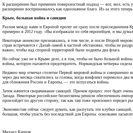
К расширению был применен поверхностный подход — вот, мол, есть у
расширение воспринималось как однозначное благо. Из-за этого теперь
Крым, большая война и санкции
Разлом между нами и Европой пролег не сразу после присоединения Кр
примерно в 2012 году. «Вы изображали из себя европейцев, и мы думали,
Некоторые аннексии признавались, в том числе, и после Второй миров
стран встречаются с Далай-ламой в частной обстановке, чтобы не раз
важно, чтобы над спорной территорией были подняты два флага.
Но сейчас уже не в Крыме дело, а в том, чтобы не было большой войны.
войны, которую пытаются предотвратить. Нормандская четверка сидела 1
Недавно мир отмечал столетие Первой мировой войны и совершенно не 
через два месяца схватились за головы, когда конфликт перемолол два
для сближения России и Европы, — это испугаться войны.
Затем начнется сворачивание санкций. Причем процесс этот будет очень
Запада. Некоторые российские бизнесмены решили обеспечивать импор
произойдет по другую сторону, так как там тоже произошел передел ры
Экономистам сейчас следует думать, как распутать эти клубки санкций
большая, чтобы упасть без последствий для Европы: осколками засыплет
Михаил Карпов