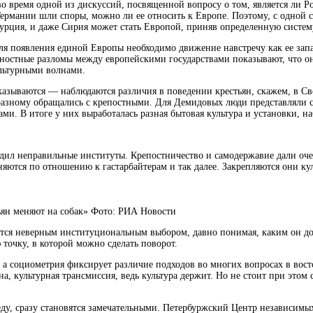
время одной из дискуссий, посвященной вопросу о том, является ли Ро
Германии шли споры, можно ли ее относить к Европе. Поэтому, с одной 
Турция, и даже Сирия может стать Европой, приняв определенную систем
ля появления единой Европы необходимо движение навстречу как ее запа
остные разломы между европейскими государствами показывают, что они
ультурными волнами.
казываются — наблюдаются различия в поведении крестьян, скажем, в Све
разному обращались с крепостными. Для Демидовых люди представляли с
ми. В итоге у них выработалась разная бытовая культура и установки, н
ил неправильные институты. Крепостничество и самодержавие дали очень
тся по отношению к гастарбайтерам и так далее. Закрепляются они кул
ян меняют на собак» Фото: РИА Новости
тся неверным институциональным выбором, давно понимая, каким он до
точку, в которой можно сделать поворот.
а социометрия фиксирует различие подходов во многих вопросах в восто
на, культурная трансмиссия, ведь культура держит. Но не стоит при этом
ду, сразу становятся замечательными. Петербуржский Центр независимых