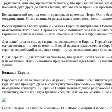
Трудящиеся, конечно, протестовали потому, что произошел раскол куль
понимать друг друга до такой степени, что это стало причиной крестья
Большевистский период можно сравнить со временем Петра. Опять бере
модернизации. Опять возникает раскол культурного поля, непонимание 
Россия приняла Европу давно и «болеет» Европой внутри себя. Особенн
неэкономического плана. Страна все равно понимает себя как ориенти
гармонии в душе и в семье. В этом смысле мы остаемся европейской ст
Для нашей страны есть два варианта возвращения в Европу. Первый зак
маловероятным, но это возможно. Второй вариант заключается в сборе 
строить европейский дом с двух сторон путем ассоциации двух союзов
И для первого, и для второго варианта то, что делает Россия сейчас
и наковальней. Для них намного привлекательнее идея выйти из малень
тупике.
Большая Европа
Евросоюз вышел за свои разумные рамки, поторопившись с интеграцией
куда это все приведет. Дело в кросскультурных проблемах — европейц
немедленно соблюдать. В Берлине Греция вызывает дикое раздражение н
статистику, непонятно куда тратили кредиты. Как же так можно? Еще 
Сергей Лавров на саммите «Россия — ЕС» Фото: Дмитрий Азаров / «К