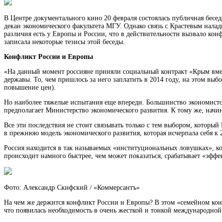
В Центре документального кино 20 февраля состоялась публичная бесе
декан экономического факультета МГУ. Однако связь с Крастевым
налад
различия есть у Европы и России, что в действительности вызвало кон
записала некоторые тезисы этой беседы.
Конфликт России и Европы
«На данный момент россияне приняли социальный контракт «Крым вмест
державы. То, чем пришлось за него заплатить в 2014 году, на этом вы
повышение цен).
Но наиболее тяжелые испытания еще впереди. Большинство экономистов 
предполагает Министерство экономического развития. К тому же, начин
Все эти последствия не стоит связывать только с тем выбором, который
в прежнюю модель экономического развития, которая исчерпала себя к 2
Россия находится в так называемых «институциональных ловушках», кот
происходит намного быстрее, чем может показаться, срабатывает «эффе
Фото: Александр Скифский / «Коммерсантъ»
На чем же держится конфликт России и Европы? В этом «семейном конф
что появилась необходимость в очень жесткой и тонкой международной 