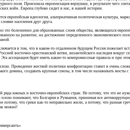
турного поля. Произошла европеизация верхушки, в результате чего элит
нских войн. Европа глубоко сидит в нас, в нашей истории.
тся европейская идеология, альтернативная политическая культура, мар
слоями населения друг друга.
о это болезненно для образованных слоев общества, являющихся европей
рованную на развитие, на достижение определенного экономического пол
раной.
лючается в том, что в каком-то отдаленном будущем Россия пожелает вст
Россией восточно-христианской ветви, византийского наследия вокруг с
. Эта ассоциация будет иметь какие-то компромиссные правила и при эт
, — плохо. Проведение жесткой политики конфронтации ставит в очень с
кого домика, создавать крупные союзы, в том числе налаживать мосты с 
 ряда южных и восточно-европейских стран. Не потому, что это не нужно
ы плохо понимают, что Болгария и Румыния, принимая все антикоррупци
е потому, что греки как-то неправильно жили, а потому, что разные гр
как можно!
оммерсантъ»