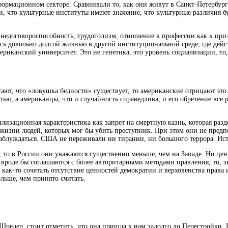
формационном секторе. Сравнивали то, как они живут в Санкт-Петербург
что культурные институты имеют значение, что культурные различия буд
едоговороспособность, трудоголизм, отношение к профессии как к приз
сь довольно долгой жизнью в другой институциональной среде, где дейс
ериканский университет. Это не генетика, это уровень социализации, то
ают, что «ловушка бедности» существует, то американские отрицают это.
тью, а американцы, что и случайность справедлива, и его обретение все 
лизационная характеристика как запрет на смертную казнь, которая раз
 жизни людей, которых мог бы убить преступник. При этом они не предпо
заблуждаться. США не переживали ни тирании, ни большого террора. Ист
а, то в России они уважаются существенно меньше, чем на Западе. Но це
вроде бы соглашаются с более авторитарными методами правления, то, зн
 как-то сочетать отсутствие ценностей демократии и верховенства права
льше, чем принято считать.
рёдер, стоит отметить, что она пришла к нам задолго до Перестройки.