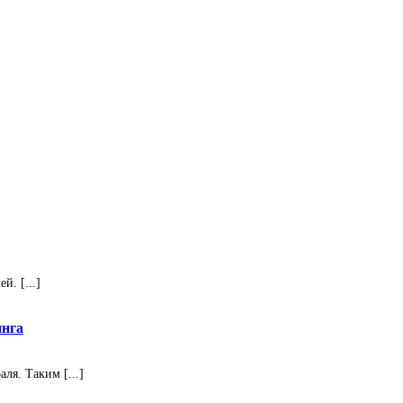
. [...]
инга
ля. Таким [...]