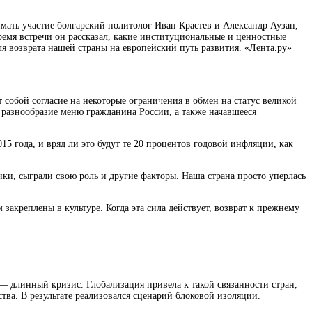
мать участие болгарский политолог Иван Крастев и Александр Аузан,
время встречи он рассказал, какие институциональные и ценностные
ля возврата нашей страны на европейский путь развития. «Лента.ру»
собой согласие на некоторые ограничения в обмен на статус великой
е разнообразие меню гражданина России, а также начавшееся
5 года, и вряд ли это будут те 20 процентов годовой инфляции, как
мики, сыграли свою роль и другие факторы. Наша страна просто уперлась
акреплены в культуре. Когда эта сила действует, возврат к прежнему
— длинный кризис. Глобализация привела к такой связанности стран,
тва. В результате реализовался сценарий блоковой изоляции.