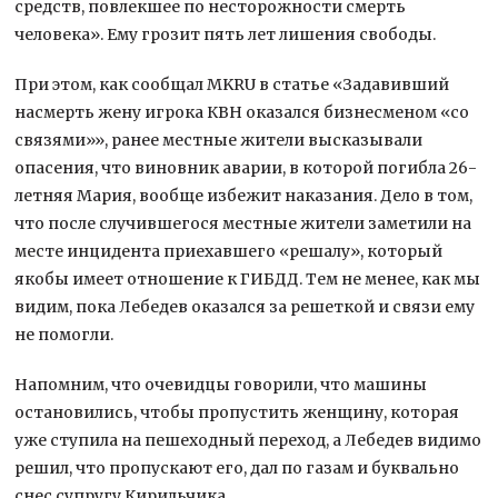
средств, повлекшее по несторожности смерть
человека». Ему грозит пять лет лишения свободы.
При этом, как сообщал MKRU в статье «Задавивший
насмерть жену игрока КВН оказался бизнесменом «со
связями»», ранее местные жители высказывали
опасения, что виновник аварии, в которой погибла 26-
летняя Мария, вообще избежит наказания. Дело в том,
что после случившегося местные жители заметили на
месте инцидента приехавшего «решалу», который
якобы имеет отношение к ГИБДД. Тем не менее, как мы
видим, пока Лебедев оказался за решеткой и связи ему
не помогли.
Напомним, что очевидцы говорили, что машины
остановились, чтобы пропустить женщину, которая
уже ступила на пешеходный переход, а Лебедев видимо
решил, что пропускают его, дал по газам и буквально
снес супругу Кирильчика.