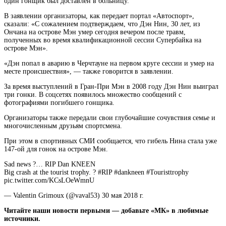
один гонщик был доставлен в больницу.
В заявлении организаторы, как передает портал
«Автоспорт»,
сказали: «С сожалением подтверждаем, что Дэн Нин, 30 лет, из
Ончана на острове Мэн умер сегодня вечером после травм,
полученных во время квалификационной сессии Супербайка на
острове Мэн».
«Дэн попал в аварию в Черчтауне на первом круге сессии и умер на
месте происшествия», — также говорится в заявлении.
За время выступлений в Гран-При Мэн в 2008 году Дэн Нин выиграл
три гонки. В соцсетях появилось множество сообщений с
фотографиями погибшего гонщика.
Организаторы также передали свои глубочайшие сочувствия семье и
многочисленным друзьям спортсмена.
При этом в спортивных СМИ сообщается, что гибель Нина стала уже
147-ой для гонок на острове Мэн.
Sad news ?… RIP Dan KNEEN
Big crash at the tourist trophy. ? #RIP #dankneen #Touristtrophy
pic.twitter.com/KCsLOeWmnU
— Valentin Grimoux (@vaval53) 30 мая 2018 г.
Читайте наши новости первыми — добавьте «МК» в любимые
источники.