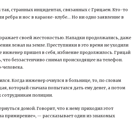
м так, странных инцидентах, связанных с Грицаем. Кто-то
и ребра и нос в караоке-клубе… Но ни одно заявление в
поражает своей жестокостью. Нападки продолжались, даже
ения лежал на земле. Преступники в это время не уходили
е инженер пришел в себя, избиение продолжилось. Грицай
, что беззастенчиво снимал происходящее на телефон.
 человека.
лся. Когда инженер очнулся в больнице, то, по словам
ая, который сначала попытался дать ему денег, а потом
 к сотрудникам полиции.
ернуться домой. Говорит, что к нему приходил этот
 на примирение», — рассказывает один из знакомых