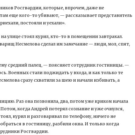
ников Росгвардии, которые, впрочем, даже не
там еще кого-то убивают, — рассказывает представитель
иехали, постояли и уехали».
 на улице стоял курил, кто-то в помещении завтракал.
оварищ Несмелова сделал им замечание — люди, мол, спят,
ему средний палец, — поясняет сотрудник гостиницы. —
ось. Военных стали поджидать у входа, и как только те
смелова сразу схватили за шею и начали избивать, а
ицию. Раз она позвонила, два, потом уже криком начала
 Потом, когда Андрей потерял сознание и уже очнулся,
тоял, курил и разговаривал по телефону, ничего не
раться в гостиницу, разбили окна. И только когда
трудники Росгвардии.