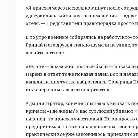
«Я приехал через несколько минут после сотруд
удосужились зайти внутрь помещения — вдруг 
отеля. — Представители правопорядка просто пр
В то утро военные собирались на работу: кто-то
Грицай и его друзья сильно шумели на улице, т
давайте потише.
«Ну а те — возможно, пьяные были — показали 
Парень в ответ тоже показал палец. Вот и начал
вышли, на них тут же набросились. Товарища Не
инженер попытался его защитить».
Администратор, конечно, пыталась вызвать пол
кричать: «Где же вы? У нас тут людей убивают!»
наконец-то приехал участковый. Но он просто с
предпринимая. Потом нападавшие пытались проб
практически все уже закончилось, приехали со