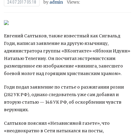
by
admin
Views:
24.07.2017 05:18
Евгений Салтыков, также известный как Сигвальд
Годи, написал заявление на другую язычницу,
администратора группы «ВКонтакте» «Яблоки Идунн»
Наталью Телегину. Он посчитал экстремистским
размещенное ею изображение «викинга, занесшего
боевой молот над горящим
христианским храмом».
Годи подал заявление по статье о разжигании розни
(282 УК РФ), однако следователь уже сам добавил и
вторую статью — 148 УК РФ, об оскорблении чувств
верующих.
Салтыков пояснил «Независимой газете», что
«неоднократно в Сети натыкался на посты,