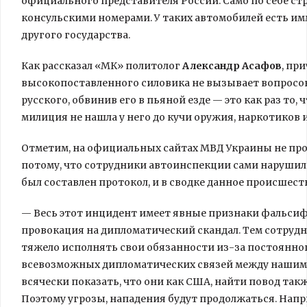
официального представителя России. Само по себе ст
консульскими номерами. У таких автомобилей есть имм
другого государства.
Как рассказал «МК» политолог
Александр Асафов
, пр
высокопоставленного силовика не вызывает вопросов
русского, обвинив его в пьяной езде — это как раз то,
милиция не нашла у него до кучи оружия, наркотиков 
Отметим, на официальных сайтах МВД Украины не пр
потому, что сотрудники автоинспекции сами нарушил
был составлен протокол, и в сводке данное происшест
— Весь этот инцидент имеет явные признаки фальсиф
провокация на дипломатический скандал. Тем сотрудн
тяжело исполнять свои обязанности из-за постоянног
всевозможных дипломатических связей между нашим
всячески показать, что они как США, найти повод так
Поэтому угрозы, нападения будут продолжаться. Напри