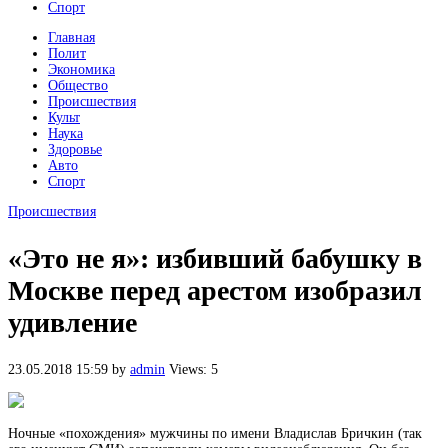
Спорт
Главная
Полит
Экономика
Общество
Происшествия
Культ
Наука
Здоровье
Авто
Спорт
Происшествия
«Это не я»: избивший бабушку в
Москве перед арестом изобразил
удивление
23.05.2018 15:59
by
admin
Views: 5
Ночные «похождения» мужчины по имени Владислав Бричкин (так