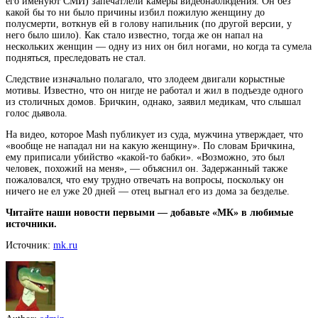
его именуют СМИ) запечатлели камеры видеонаблюдения. Он без
какой бы то ни было причины избил пожилую женщину до
полусмерти, воткнув ей в голову напильник (по другой версии, у
него было шило). Как стало известно,
тогда же он напал на
нескольких женщин — одну из них он бил ногами, но когда та сумела
подняться, преследовать не стал.
Следствие изначально полагало, что злодеем двигали корыстные
мотивы. Известно, что он нигде не работал и жил в подъезде одного
из столичных домов. Бричкин, однако, заявил медикам, что слышал
голос дьявола.
На видео, которое Mash публикует из суда, мужчина утверждает, что
«вообще не нападал ни на какую женщину». По словам Бричкина,
ему приписали убийство «какой-то бабки». «Возможно, это был
человек, похожий на меня», — объяснил он. Задержанный также
пожаловался, что ему трудно отвечать на вопросы, поскольку он
ничего не ел уже 20 дней — отец выгнал его из дома за безделье.
Читайте наши новости первыми — добавьте «МК» в любимые
источники.
Источник:
mk.ru