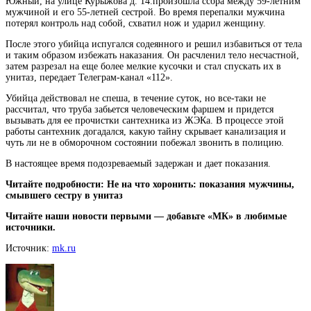
Южный, на улице Курыжова д. 14.произошла ссора между 59-летним
мужчиной и его 55-летней сестрой. Во время перепалки мужчина
потерял контроль над собой, схватил нож и ударил женщину.
После этого убийца испугался
содеянного и решил избавиться от тела
и таким образом избежать наказания. Он расчленил тело несчастной,
затем разрезал на еще более мелкие кусочки и стал спускать их в
унитаз, передает Телеграм-канал «112».
Убийца действовал не спеша, в течение суток, но все-таки не
рассчитал, что труба забьется человеческим фаршем и придется
вызывать для ее прочистки сантехника из ЖЭКа. В процессе этой
работы сантехник догадался, какую тайну скрывает канализация и
чуть ли не в обморочном состоянии побежал звонить в полицию.
В настоящее время подозреваемый задержан и дает показания.
Читайте подробности: Не на что хоронить: показания мужчины,
смывшего сестру в унитаз
Читайте наши новости первыми — добавьте «МК» в любимые
источники.
Источник:
mk.ru