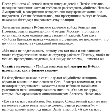
После убийства 40-летней матери пятерых детей в Псебае начались
народные волнения: жители требовали расследовать убийство Натальи
Дмитриевой, в совершении которого они подозревают компанию
подростков. Селяне беспокоились, что преступники
смогут избежать
наказания благодаря покровительству полиции.
Заместитель атамана Кубанского казачьего войска Константин
Премежко заявил радиостанции «Говорит Москва», что пока их
организация ждет официальных заявлений властей. Сам факт
убийства Премежко назвал ужасным и страшным, но подчеркнул, что
по линии казачества «движений нет никаких».
«Мы пока не подключались, потому что там пока и так слишком
много государственных силовых структур работает. Поэтому, чтобы не
мешать проведению следствия, мы никуда не лезем», – отметил он.
Читайте материал: «Убийцы многодетной матери на Кубани
издевались, как в фильме ужасов»
На бездействие казаков в связи с делом об убийстве женщины
обратили внимание пользователи Сети. Блогеры вспомнили, как
некоторые представители казачества лихо избивали нагайками
участников несанкционированного митинга «Он вам не царь»,
который был организован оппозиционером Алексеем Навальным.
«Где вы казаки с нагайками, Росгвардия, Следственный комитет или
вы можете только толпу мирных демонстрантов разгонять?», –
написал комментатор под ником Damir Shapiroff. «А где казаки с