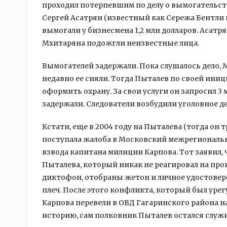
проходил потерпевшим по делу о вымогательст
Сергей Асатрян (известный как Сережа Бентли 
вымогали у бизнесмена 1,2 млн долларов. Асатр
Мхитаряна подожгли неизвестные лица.
Вымогателей задержали. Пока слушалось дело, 
недавно ее сняли. Тогда Пыталев по своей ини
оформить охрану. За свои услуги он запросил 3 
задержали. Следователи возбудили уголовное д
Кстати, еще в 2004 году на Пыталева (тогда он
поступала жалоба в Московский межрегиональ
взвода капитана милиции Карпова. Тот заявил, 
Пыталева, который никак не реагировал на про
диктофон, отобраны жетон и личное удостовер
плеч. После этого конфликта, который был ур
Карпова перевели в ОВД Гагаринского района н
историю, сам полковник Пыталев остался служ