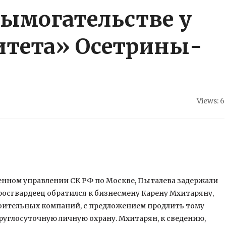
вымогательстве у
итета» Осетрины-
Views: 6
енном управлении СК РФ по Москве, Пыталева задержали
 росгвардеец обратился к бизнесмену Карену Мхитаряну,
оительных компаний, с предложением продлить тому
руглосуточную личную охрану. Мхитарян, к сведению,