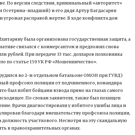
ве. По версии следствия, криминальный «авторитет»
и Осетрина-младший) и его дядя Артур Багдасарян
ян угрожал расправой жертве. В ходе конфликта дом
Мхитаряну была организована государственная защита, а
циативе связался с коммерсантом и предложил снова
млн рублей. При передаче 33 тыс. долларов полковника
ело по статье 159 УК РФ «Мошенничество».
 трудился во 2-м отдельном батальоне ОМОН при ГУВД)
ный профсоюз полиции от подчиненного, командира
что был избит бойцами взвода прямо на глазах самого
исходящее. По словам заявителя, также был похищен
ение. Врачи диагностировали у избитого ушибы лица и
егулирован благодаря вмешательству профсоюза полиции,
а должность участкового. Несмотря на эту скандальную
ить в правоохранительных органах.