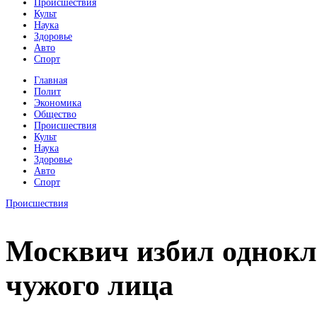
Происшествия
Культ
Наука
Здоровье
Авто
Спорт
Главная
Полит
Экономика
Общество
Происшествия
Культ
Наука
Здоровье
Авто
Спорт
Происшествия
Москвич избил однокл
чужого лица