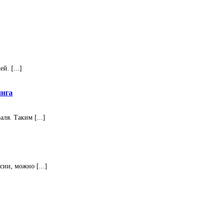
. [...]
инга
ля. Таким [...]
ии, можно [...]