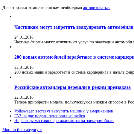
Для отправки комментария вам необходимо
авторизоваться
.
Частникам могут запретить эвакуировать автомобили
24.01.2016
Частные фирмы могут отлучить от услуг по эвакуации автомобилей
200 новых автомобилей заработают в системе каршер
22.01.2016
200 новых машин заработает в системе каршеринга в начале февра
Российские автодилеры перешли в режим предзаказа
22.01.2016
Теперь приобрести модель, пользующуюся низким спросом в Росс
Volkswagen заставят выкупить машины у американцев
ГАЗ на две недели остановил конвейер
Норвежцы массово пересаживаются на электромобили
More in this category »