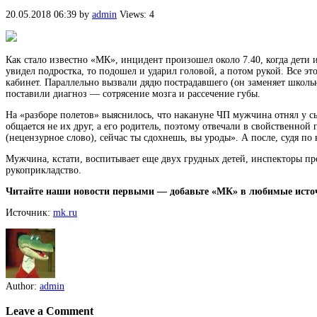
20.05.2018 06:39
by
admin
Views: 4
Как стало известно «МК», инцидент произошел около 7.40, когда дети 
увидел подростка, то подошел и ударил головой, а потом рукой. Все эт
кабинет. Параллельно вызвали дядю пострадавшего (он заменяет школьн
поставили диагноз — сотрясение мозга и рассечение губы.
На «разборе полетов» выяснилось, что накануне ЧП мужчина отнял у сы
общается не их друг, а его родитель, поэтому отвечали в свойственно
(нецензурное слово), сейчас ты сдохнешь, вы уроды». А после, судя п
Мужчина, кстати, воспитывает еще двух грудных детей, инспекторы пр
рукоприкладство.
Читайте наши новости первыми — добавьте «МК» в любимые исто
Источник:
mk.ru
Author:
admin
Leave a Comment