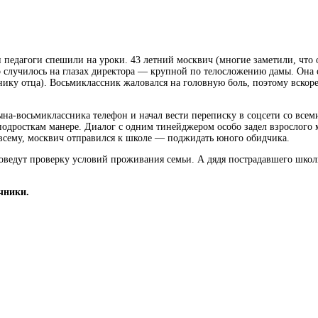
и педагоги спешили на уроки. 43 летний москвич (многие заметили, что о
о
случилось на глазах директора — крупной по телосложению дамы. Она 
ику отца). Восьмиклассник жаловался на головную боль, поэтому вскоре
на-восьмиклассника телефон и начал вести переписку в соцсети со всем
й подросткам манере. Диалог с одним тинейджером особо задел взрослого
о всему, москвич отправился к школе — поджидать юного обидчика.
оведут проверку условий проживания семьи. А дядя пострадавшего школ
чники.