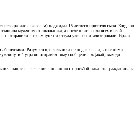
т него разило алкоголем) поджидал 15 летнего приятеля сына. Когда он
оттащила мужчину от школьника, а после пригласила всех в свой
 его отправили в травмпункт и оттуда уже госпитализировали. Врачи
и абонентами. Разумеется, школьники не подозревали, что с ними
 мужчину, в 4 утра он отправил тому сообщение: «Давай, выходи
ьника написал заявление в полицию с просьбой наказать гражданина за