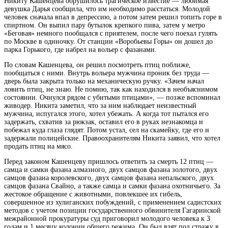
Никиту Кашенцева обрушилось трагическое известие — любимая
девушка Дарья сообщила, что им необходимо расстаться. Молодой
человек сначала впал в депрессию, а потом затем решил топить горе в
спиртном. Он выпил
пару бутылок крепкого пива, затем у метро
«Беговая» немного пообщался с приятелем, после чего поехал гулять
по Москве в одиночку. От станции «Воробьевы Горы» он дошел до
парка Горького, где набрел на вольер с фазанами.
По словам Кашенцева, он решил посмотреть птиц поближе,
пообщаться с ними. Внутрь вольера мужчина проник без труда —
дверь была закрыта только на механическую ручку. «Зачем начал
ловить птиц, не знаю. Не помню, так как находился в необъяснимом
состоянии. Очнулся рядом с убитыми птицами», — позже вспоминал
живодер. Никита заметил, что за ним наблюдает неизвестный
мужчина, испугался этого, хотел убежать. А когда тот пытался его
задержать, схватив за рюкзак, оставил его в руках незнакомца и
побежал куда глаза глядят. Потом устал, сел на скамейку, где его и
задержали полицейские. Правоохранителям Никита заявил, что хотел
продать птиц на мясо.
Перед законом Кашенцеву пришлось ответить за смерть 12 птиц —
самца и самки фазана алмазного, двух самцов фазана золотого, двух
самцов фазана королевского, двух самцов фазана непальского, двух
самцов фазана Свайно, а также самца и самки фазана охотничьего. За
жестокое обращение с животными, повлекшее их гибель,
совершенное из хулиганских побуждений, с применением садистских
методов с учетом позиции государственного обвинителя Гагаринской
межрайонной прокуратуры суд приговорил молодого человека к 3
годам и 1 месяцу колонии общего режима. Он был взят под стражу в