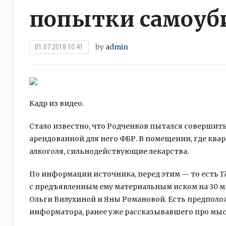
попытки самоуб
by
admin
01.07.2018 10:41
Кадр из видео.
Стало известно, что Родченков пытался совершит
арендованной для него ФБР. В помещении, где ква
алкоголя, сильнодействующие лекарства.
По информации
источника, перед этим — то есть 
с предъявленным ему материальным иском на 30 м
Ольги Вилухиной и Яны Романовой. Есть предполож
информатора, ранее уже рассказывавшего про мыс