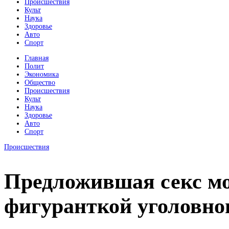
Происшествия
Культ
Наука
Здоровье
Авто
Спорт
Главная
Полит
Экономика
Общество
Происшествия
Культ
Наука
Здоровье
Авто
Спорт
Происшествия
Предложившая секс м
фигуранткой уголовно