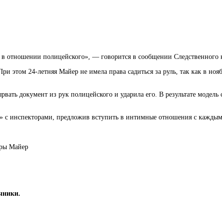
 в отношении полицейского», — говорится в сообщении Следственного 
При этом 24-летняя Майер не имела права
садиться за руль, так как в н
вать документ из рук полицейского и ударила его. В результате модель
ся» с инспекторами, предложив вступить в интимные отношения с каждым
иры Майер
чники.