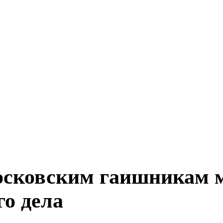
осковским гаишникам м
го дела