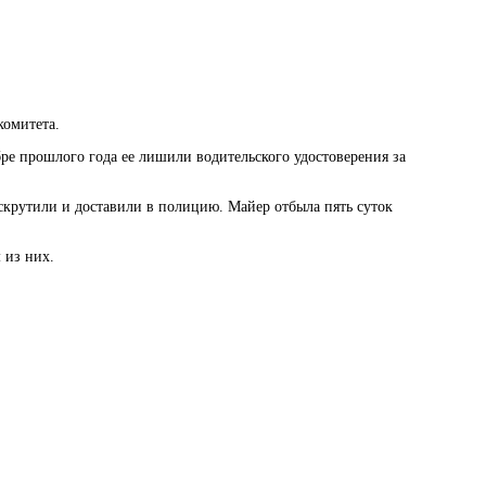
комитета.
оябре прошлого года ее лишили водительского удостоверения за
 скрутили и доставили в полицию. Майер отбыла пять суток
 из них.