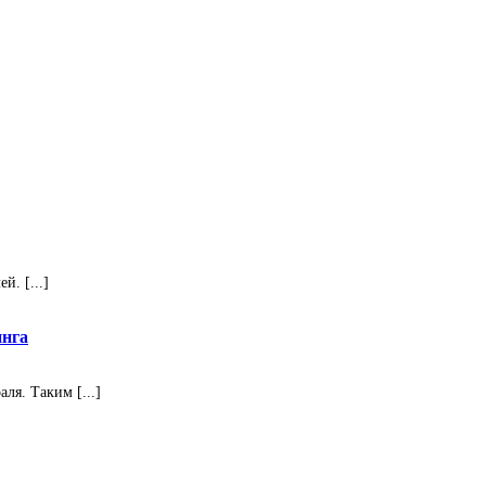
. [...]
инга
ля. Таким [...]