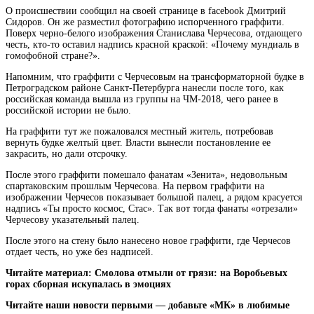
О происшествии сообщил на своей странице в facebook Дмитрий
Сидоров. Он же разместил фотографию испорченного граффити.
Поверх черно-белого изображения Станислава Черчесова, отдающего
честь, кто-то оставил надпись красной краской:
«Почему мундиаль в
гомофобной стране?».
Напомним, что граффити с Черчесовым на трансформаторной будке в
Петроградском районе Санкт-Петербурга нанесли после того, как
российская команда вышла из группы на ЧМ-2018, чего ранее в
российской истории не было.
На граффити тут же пожаловался местный житель, потребовав
вернуть будке желтый цвет. Власти вынесли постановление ее
закрасить, но дали отсрочку.
После этого граффити помешало фанатам «Зенита», недовольным
спартаковским прошлым Черчесова. На первом граффити на
изображении Черчесов показывает большой палец, а рядом красуется
надпись «Ты просто космос, Стас». Так вот тогда фанаты «отрезали»
Черчесову указательный палец.
После этого на стену было нанесено новое граффити, где Черчесов
отдает честь, но уже без надписей.
Читайте материал: Смолова отмыли от грязи: на Воробьевых
горах сборная искупалась в эмоциях
Читайте наши новости первыми — добавьте «МК» в любимые