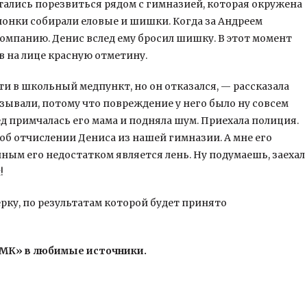
стались порезвиться рядом с гимназией, которая окружена
чонки собирали еловые и шишки. Когда за Андреем
омпанию. Денис вслед ему бросил шишку. В этот момент
ив на лице красную отметину.
 в школьный медпункт, но он отказался, — рассказала
зывали, потому что повреждение у него было ну совсем
д примчалась его мама и подняла шум. Приехала полиция.
 об отчислении Дениса из нашей гимназии. А мне его
ным его недостатком является лень. Ну подумаешь, заехал
!
ку, по результатам которой будет принято
«МК» в любимые источники.