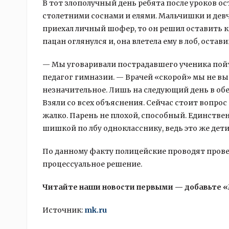
В тот злополучный день ребята после уроков о
столетними соснами и елями. Мальчишки и дев
приехал личный шофер, то он решил оставить к
пацан оглянулся и, она влетела ему в лоб, остав
— Мы уговаривали пострадавшего ученика пойти
педагог гимназии. — Врачей «скорой» мы не вы
незначительное. Лишь на следующий день в обе
Взяли со всех объяснения. Сейчас стоит вопрос
жалко. Парень не плохой, способный. Единствен
шишкой по лбу однокласснику, ведь это же дети
По данному факту полицейские проводят провер
процессуальное решение.
Читайте наши новости первыми — добавьте 
Источник:
mk.ru