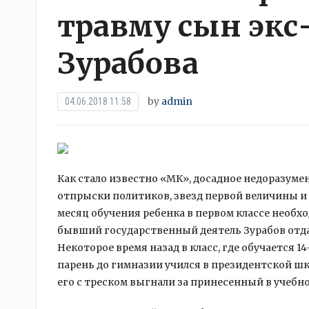
травму сын экс
Зурабова
by
admin
04.06.2018 11:58
Как стало известно «МК», досадное недоразуме
отпрыски политиков, звезд первой величины и 
месяц обучения ребенка в первом классе необх
бывший государственный деятель Зурабов отда
Некоторое время назад в класс, где обучается 
парень до гимназии учился в президентской шк
его с треском выгнали за принесенный в учебн