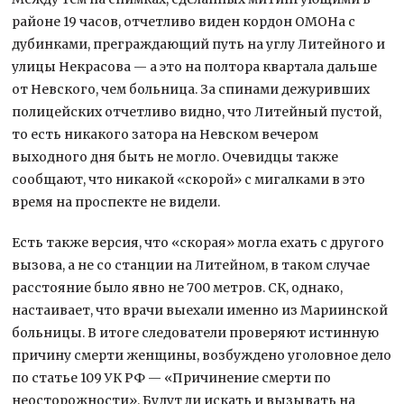
районе 19 часов, отчетливо виден кордон ОМОНа с
дубинками, преграждающий путь на углу Литейного и
улицы Некрасова — а это на полтора квартала дальше
от Невского, чем больница. За спинами дежуривших
полицейских отчетливо видно, что Литейный пустой,
то есть никакого затора на Невском вечером
выходного дня быть не могло. Очевидцы также
сообщают, что никакой «скорой» с мигалками в это
время на проспекте не видели.
Есть также версия, что «скорая» могла ехать с другого
вызова, а не со станции на Литейном, в таком случае
расстояние было явно не 700 метров. СК, однако,
настаивает, что врачи выехали именно из Мариинской
больницы. В итоге следователи проверяют истинную
причину смерти женщины, возбуждено уголовное дело
по статье 109 УК РФ — «Причинение смерти по
неосторожности». Будут ли искать и вызывать на