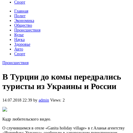
Спорт
Главная
Полит
Экономика
Общество
Происшествия
Культ
Наука
Здоровье
Авто
Спорт
Происшествия
В Турции до комы передрались
туристы из Украины и России
14.07.2018 22:39
by
admin
Views: 2
Кадр любительского видео.
О случившемся в отеле «Ganita holiday village» в г.Аланья агентству
«Интерфакс-Украина» сообщили в запорожском туристическом