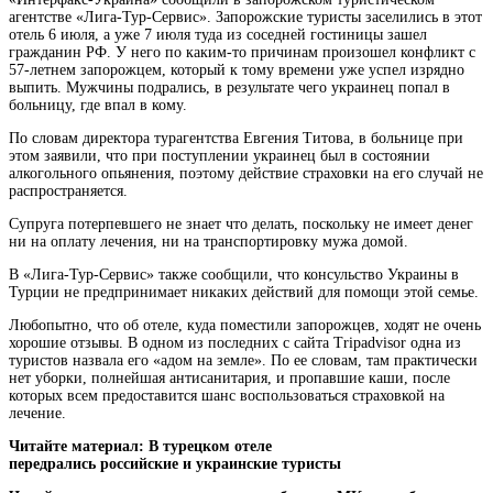
агентстве «Лига-Тур-Сервис». Запорожские туристы заселились в этот
отель 6 июля, а уже 7 июля туда из соседней гостиницы
зашел
гражданин РФ. У него по каким-то причинам произошел конфликт с
57-летнем запорожцем, который к тому времени уже успел изрядно
выпить. Мужчины подрались, в результате чего украинец попал в
больницу, где впал в кому.
По словам директора турагентства Евгения Титова, в больнице при
этом заявили, что при поступлении украинец был в состоянии
алкогольного опьянения, поэтому действие страховки на его случай не
распространяется.
Супруга потерпевшего не знает что делать, поскольку не имеет денег
ни на оплату лечения, ни на транспортировку мужа домой.
В «Лига-Тур-Сервис» также сообщили, что консульство Украины в
Турции не предпринимает никаких действий для помощи этой семье.
Любопытно, что об отеле, куда поместили запорожцев, ходят не очень
хорошие отзывы. В одном из последних с сайта Tripadvisor одна из
туристов назвала его «адом на земле». По ее словам, там практически
нет уборки, полнейшая антисанитария, и пропавшие каши, после
которых всем предоставится шанс воспользоваться страховкой на
лечение.
Читайте материал: В турецком отеле
передрались российские и украинские туристы