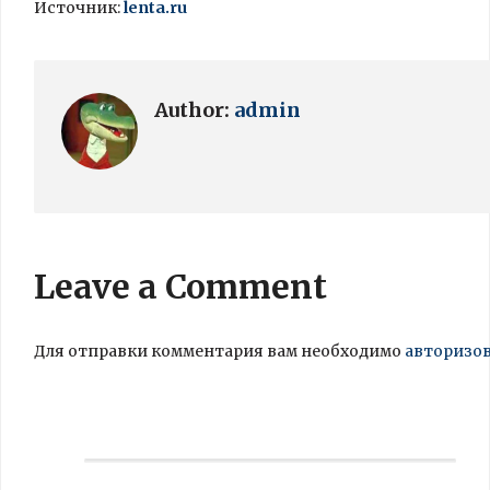
Источник:
lenta.ru
Author:
admin
Leave a Comment
Для отправки комментария вам необходимо
авторизо