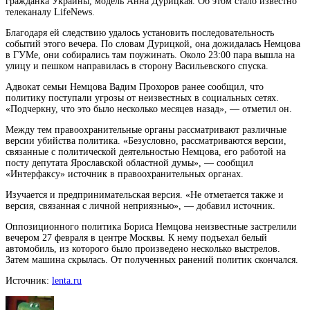
гражданка Украины, модель Анна Дурицкая. Об этом стало известно
телеканалу LifeNews.
Благодаря ей следствию удалось установить последовательность
событий этого вечера. По словам Дурицкой, она дожидалась
Немцова
в ГУМе, они собирались там поужинать. Около 23:00 пара вышла на
улицу и пешком направилась в сторону Васильевского спуска.
Адвокат семьи Немцова Вадим Прохоров ранее сообщил, что
политику поступали угрозы от неизвестных в социальных сетях.
«Подчеркну, что это было несколько месяцев назад», — отметил он.
Между тем правоохранительные органы рассматривают различные
версии убийства политика. «Безусловно, рассматриваются версии,
связанные с политической деятельностью Немцова, его работой на
посту депутата Ярославской областной думы», — сообщил
«Интерфаксу» источник в правоохранительных органах.
Изучается и предпринимательская версия. «Не отметается также и
версия, связанная с личной неприязнью», — добавил источник.
Оппозиционного политика Бориса Немцова неизвестные застрелили
вечером 27 февраля в центре Москвы. К нему подъехал белый
автомобиль, из которого было произведено несколько выстрелов.
Затем машина скрылась. От полученных ранений политик скончался.
Источник:
lenta.ru