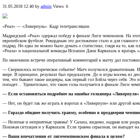
31.05.2018 12:40
by
admin
Views: 6
«Реал» — «Ливерпуль». Кадр телетрансляции.
Мадридский «Реал» одержал победу в финале Лиги чемпионов. На этот
европейском футболе.
Рекордным это достижение стало и для главного
подряд. Но едва ли можно было думать о статистике, глядя на то, ка
«Реала» и национальной команды Испании Дани Карвахаль и вратарь «Л
По окончании встречи оперативный комментарий к матчу дал постоян
— Свершилось историческое событие! Матч получился драматичным. Из-
мире. В принципе, результат был предсказуем. До и игры восемь из де
тем, что бывают такие шедевры, как первый гол Бэйла через себя. Это н
попадет… Удивительно, что такие голы получается в финале Лиги чемп
— Если остановиться подробнее на ошибке голкипера «Ливерпуля» 
— Нет, он будет так же играть в воротах в «Ливерпуле» или другой ком
— Гораздо обиднее получить травму, особенно в преддверии чемпи
— Нелепые и неприятные травмы! У Салаха, видимо, надрыв или разрыв
Похожая ситуация и у Карвахаля. Если травма серьезная, он выпадет н
— Ваши впечатления от лигочемпионском финала в целом?