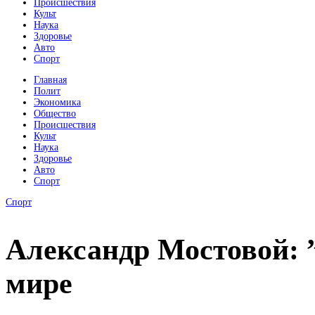
Происшествия
Культ
Наука
Здоровье
Авто
Спорт
Главная
Полит
Экономика
Общество
Происшествия
Культ
Наука
Здоровье
Авто
Спорт
Спорт
Александр Мостовой: 
мире