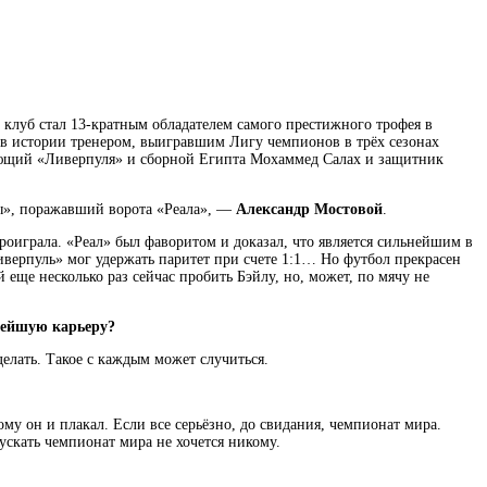
клуб стал 13-кратным обладателем самого престижного трофея в
 в истории тренером, выигравшим Лигу чемпионов в трёх сезонах
адающий «Ливерпуля» и сборной Египта Мохаммед Салах и защитник
ы», поражавший ворота «Реала», —
Александр Мостовой
.
оиграла. «Реал» был фаворитом и доказал, что является сильнейшим в
иверпуль» мог удержать паритет при счете 1:1… Но футбол прекрасен
й еще несколько раз сейчас пробить Бэйлу, но, может, по мячу не
ьнейшую карьеру?
делать. Такое с каждым может случиться.
у он и плакал. Если все серьёзно, до свидания, чемпионат мира.
ускать чемпионат мира не хочется никому.