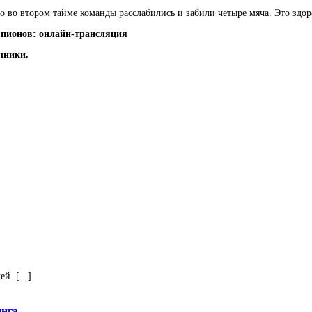
то во втором тайме команды расслабились и забили четыре мяча. Это здор
мпионов: онлайн-трансляция
чники.
. [...]
инга