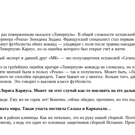
 раз поверженным оказался «Ливерпуль». В общей сложности испанский 
 тренера «Реала» Зинедина Зидана. Французский специалист стал первым
к плачут футболисты обеих команд — уходящие с поля после травмы нап
иверпуля» Кариус, из-за ошибки которого был открыт счет в матче.
ный эксперт и давний друг «МК» — экс-полузащитник испанской «Сельт
за грубейших ошибок вратаря «Ливерпуля» команда не сломалась, но пр
сяти мнений были в пользу «Реала» — так и получилось. Может быть, «Л
икто не способен предвидеть. Такое бывает не у многих. Больше того, да
ионов. Это говорит о высоком классе футболиста.
Лориса Кариуса. Может ли этот случай как-то повлиять на его дал
анде. Ему же не сорок лет! Конечно, сейчас обидно, противно, но что по
оната мира. Такая участь постигла Салаха и Карвахаля…
 в районе ключицы. Как ни печально, это на руку нашей сборной. Поэтом
а месяц, а ведь это один из основных защитников сборной Испании. Проп