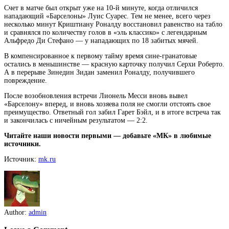
Счет в матче был открыт уже на 10-й минуте, когда отличился
нападающий «Барселоны» Луис Суарес. Тем не менее, всего через
несколько минут Криштиану Роналду восстановил равенство на табло
и сравнялся по количеству голов в «эль классико» с
легендарным
Альфредо Ди Стефано — у нападающих по 18 забитых мячей.
В компенсированное к первому тайму время сине-гранатовые
остались в меньшинстве — красную карточку получил Серхи Роберто.
А в перерыве Зинедин Зидан заменил Роналду, получившего
повреждение.
После возобновления встречи Лионель Месси вновь вывел
«Барселону» вперед, и вновь хозяева поля не смогли отстоять свое
преимущество. Ответный гол забил Гарет Бэйл, и в итоге встреча так
и закончилась с ничейным результатом — 2:2.
Читайте наши новости первыми — добавьте «МК» в любимые
источники.
Источник:
mk.ru
Author:
admin