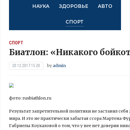
НАУКА
ЗДОРОВЬЕ
АВТО
СПОРТ
СПОРТ
Биатлон: «Никакого бойко
by
admin
20.12.2017 15:20
фото: rusbiathlon.ru
Результат запретительной политики не заставил себя
мира. И это не практически забытая ссора Мартена 
Габриелы Коукаловой о том, что у нее нет доверия
нико