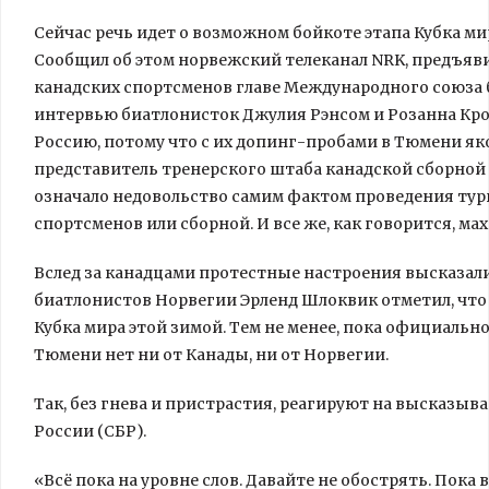
Сейчас речь идет о возможном бойкоте этапа Кубка м
Сообщил об этом норвежский телеканал NRK, предъяв
канадских спортсменов главе Международного союза б
интервью биатлонисток Джулия Рэнсом и Розанна Кроуф
Россию, потому что с их допинг-пробами в Тюмени як
представитель тренерского штаба канадской сборной 
означало недовольство самим фактом проведения турн
спортсменов или сборной. И все же, как говорится, ма
Вслед за канадцами протестные настроения высказали
биатлонистов Норвегии Эрленд Шлоквик отметил, что
Кубка мира этой зимой. Тем не менее, пока официально
Тюмени нет ни от Канады, ни от Норвегии.
Так, без гнева и пристрастия, реагируют на высказыв
России (СБР).
«Всё пока на уровне слов. Давайте не обострять. Пока 