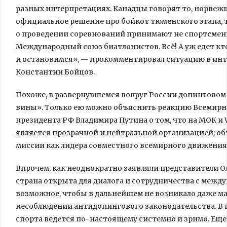
разных интерпретациях. Канадцы говорят то, норвежц
официальное решение про бойкот тюменского этапа, то
о проведении соревнований принимают не спортсмены
Международный союз биатлонистов. Всё! А уж едет кто-
и остановимся», — прокомментировал ситуацию в ин
Константин Бойцов.
Похоже, в развернувшемся вокруг России допинговом
вины». Только ею можно объяснить реакцию Всемирно
президента РФ Владимира Путина о том, что на МОК и
является прозрачной и нейтральной организацией; о
миссии как лидера совместного всемирного движения 
Впрочем, как неоднократно заявляли представители 
страна открыта для диалога и сотрудничества с межд
возможное, чтобы в дальнейшем не возникало даже м
несоблюдении антидопингового законодательства. В п
спорта ведется по-настоящему системно и зримо. Ещ