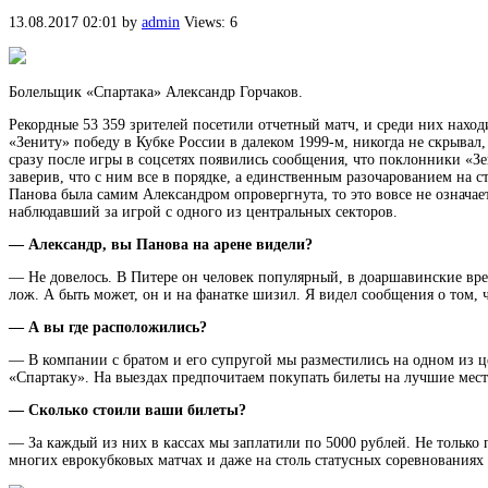
13.08.2017 02:01
by
admin
Views: 6
Болельщик «Спартака» Александр Горчаков.
Рекордные 53 359 зрителей посетили отчетный матч, и среди них нахо
«Зениту» победу в Кубке
России в далеком 1999-м, никогда не скрывал
сразу после игры в соцсетях появились сообщения, что поклонники «
заверив, что с ним все в порядке, а единственным разочарованием на с
Панова была самим Александром опровергнута, то это вовсе не означае
наблюдавший за игрой с одного из центральных секторов.
— Александр, вы Панова на арене видели?
— Не довелось. В Питере он человек популярный, в доаршавинские врем
лож. А быть может, он и на фанатке шизил. Я видел сообщения о том, 
— А вы где расположились?
— В компании с братом и его супругой мы разместились на одном из це
«Спартаку». На выездах предпочитаем покупать билеты на лучшие мест
— Сколько стоили ваши билеты?
— За каждый из них в кассах мы заплатили по 5000 рублей. Не только
многих еврокубковых матчах и даже на столь статусных соревнованиях 