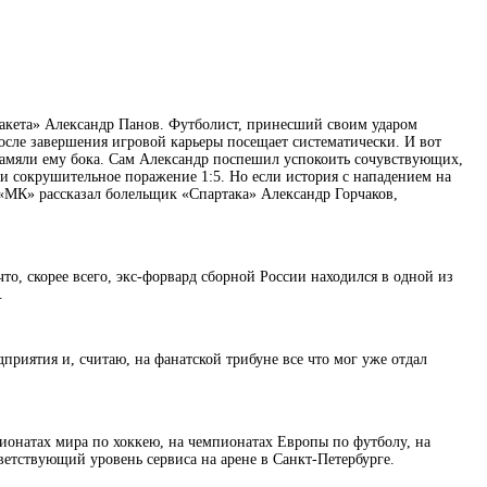
ракета» Александр Панов. Футболист, принесший своим ударом
после завершения игровой карьеры посещает систематически. И вот
намяли ему бока. Сам Александр поспешил успокоить сочувствующих,
ели сокрушительное поражение 1:5. Но если история с нападением на
о «МК» рассказал болельщик «Спартака» Александр Горчаков,
то, скорее всего, экс-форвард сборной России находился в одной из
.
приятия и, считаю, на фанатской трибуне все что мог уже отдал
ионатах мира по хоккею, на чемпионатах Европы по футболу, на
ветствующий уровень сервиса на арене в Санкт-Петербурге.