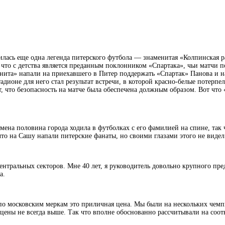
дилась еще одна легенда питерского футбола — знаменитая «Колпинская 
, что с детства является преданным поклонником «Спартака», чьи матчи 
Зенита» напали на приехавшего в Питер поддержать «Спартак» Панова и 
тадионе для него стал результат встречи, в которой красно-белые потерп
т, что безопасность на матче была обеспечена должным образом. Вот чт
ена половина города ходила в футболках с его фамилией на спине, так ч
что на Сашу напали питерские фанаты, но своими глазами этого не видел
нтральных секторов. Мне 40 лет, я руководитель довольно крупного пред
а.
 по московским меркам это приличная цена. Мы были на нескольких чемп
цены не всегда выше. Так что вполне обоснованно рассчитывали на соот