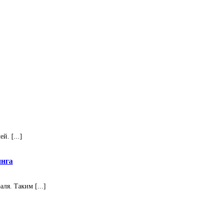
. [...]
инга
ля. Таким [...]