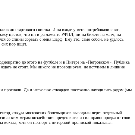
асов до стартового свистка. И на входе у меня потребовали снять
ажу цветов, что ни в регламенте РФПЛ, ни на билете на матч, на
ся со спины сорвать с меня шарф. Ему это, само собой, не удалось.
 сих пор ищет.
однократно до этого на футболе и в Питере на «Петровском». Публика
а, ждать не стоит. Мы никого не провоцируем, не вступаем в лишние
и прогнали. Да и несколько стюардов постоянно находились рядом (мы
сектор, откуда московских болельщиков выводили через отдельный
физическим мерам воздействия представители сил правопорядка от слов
а вокзал, хотя он паспорт с питерской пропиской показывал.