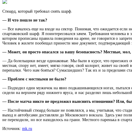
Стюард, который требовал снять шарф.
— И что пошло не так?
— Все началось еще на входе на сектор. Понимая, что ожидается если н
спартаковский шарф. Я поинтересовался зачем. Требования человека в 
котором прописаны правила поведения на арене, не говорится о запрете
Человек в жилете пообещал принести мне документ, подтверждающий зап
— Может, он просто опасался за вашу безопасность? Местные, мол,
— Да болельщики везде одинаковые. Мы были в курсе, что приезжих об
местная, спору нет, имеет, мягко говоря, свой колорит, живет на свое
перепалки. Чего нам бояться? Сумасшедших? Так их и за пределами стад
— Проблем с местными не было?
— Подходил один мужичок на явно подкашивающихся ногах, пытался обр
сидели на верхнем ряду нижнего яруса, и нас разделял лишь небольшой 
— После матча никто не предложил выяснить отношения? Или, быт
— Настойчивый стюард больше не появлялся, а мы, учитывая, что стади
выход и автобусами доставляли до Московского вокзала. Здесь уже пол
не переходили, но все находилось на грани. Местного паренька в спар
Источник:
mk.ru