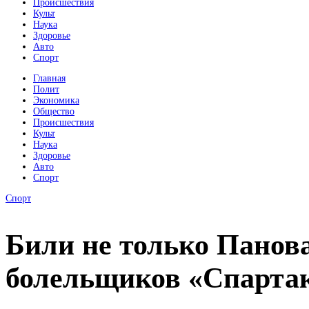
Происшествия
Культ
Наука
Здоровье
Авто
Спорт
Главная
Полит
Экономика
Общество
Происшествия
Культ
Наука
Здоровье
Авто
Спорт
Спорт
Били не только Панова
болельщиков «Спарта