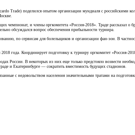
Ricardo Trade) поделился опытом организации мундиаля с российскими 
оскве.
их чемпионат, и члены оргкомитета «Россия-2018». Траде рассказал о бр
ельно обсуждался вопрос обеспечения прибыльности турнира.
иванию, по сервисам для болельщиков и организации фан-зон. В частнос
я 2018 года. Координирует подготовку к турниру оргкомитет «Россия-2
ородах России. В некоторых из них еще только предстояло возвести нео
играде и Екатеринбурге — сократить вместимость будущих стадионов.
анные с недовольством населения значительными тратами на подготовку 