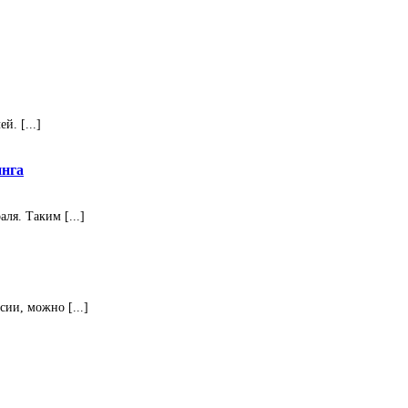
. [...]
инга
ля. Таким [...]
ии, можно [...]