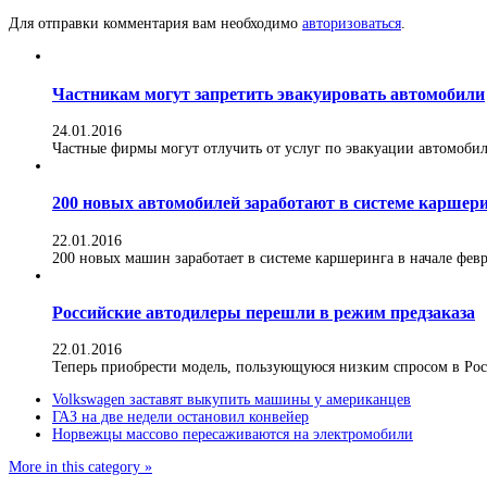
Для отправки комментария вам необходимо
авторизоваться
.
Частникам могут запретить эвакуировать автомобили
24.01.2016
Частные фирмы могут отлучить от услуг по эвакуации автомобилей
200 новых автомобилей заработают в системе каршер
22.01.2016
200 новых машин заработает в системе каршеринга в начале февра
Российские автодилеры перешли в режим предзаказа
22.01.2016
Теперь приобрести модель, пользующуюся низким спросом в Росс
Volkswagen заставят выкупить машины у американцев
ГАЗ на две недели остановил конвейер
Норвежцы массово пересаживаются на электромобили
More in this category »