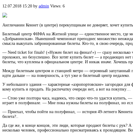
12.07.2018 15:20
by
admin
Views: 6
Англичанин Кеннет (в центре) перекупщикам не доверяет, хочет купит
Билетный центр ФИФА на Житной улице — единственное место, где мож
«Добрынинская». Нынешний чемпионат преподнес множество неожиданн
смысла выкупать забронированные билеты. Кто-то, в свою очередь, про
— Need ticket for finals! («Нужен билет на финал!») — сразу нескольк
прохожих, но безуспешно. Все хотят купить билет — а продающих нет 
билеты, что куплены в официальном центре. И никак иначе. Хочешь про
Между билетным центром и станцией метро — огромный запутанный подз
идти дальше — на поверхность, а тут уже и билетный центр недалеко.
У небольшого здания — характерные «аэропортовские» загородки для фо
кому купить и продать. На распечатку очереди нет, а вот на покупку…
— Стою уже полтора часа, надеюсь, что скоро что-то удастся купить, —
играет в полуфинале. — Мне пока нужны билеты на полуфинал, но есл
— Приехал, чтобы пойти на полуфинал, — история 49-летнего Кеннета 
билета?..
Да где же, в конце концов, эти люди, которые продают билеты с рук? А
несколько человек, профессионально присматриваясь к проходящим. Во