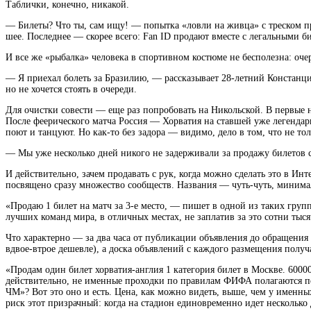
Таблички, конечно, никакой.
— Билеты? Что ты, сам ищу! — попытка «ловли на живца» с треском пр
шее. Последнее — скорее всего: Fan ID продают вместе с легальными би
И все же «рыбалка» человека в спортивном костюме не бесполезна: оче
— Я приехал болеть за Бразилию, — рассказывает 28-летний Констанци
но не хочется стоять в очереди.
Для очистки совести — еще раз попробовать на Никольской. В первые 
После феерического матча Россия — Хорватия на ставшей уже легендар
поют и танцуют. Но как-то без задора — видимо, дело в том, что не тол
— Мы уже несколько дней никого не задерживали за продажу билетов 
И действительно, зачем продавать с рук, когда можно сделать это в 
посвящено сразу множество сообществ. Названия — чуть-чуть, минимал
«Продаю 1 билет на матч за 3-е место, — пишет в одной из таких груп
лучших команд мира, в отличных местах, не заплатив за это сотни тыся
Что характерно — за два часа от публикации объявления до обращения
вдвое-втрое дешевле), а доска объявлений с каждого размещения полу
«Продам один билет хорватия-англия 1 категория билет в Москве. 60
действительно, не именные проходки по правилам ФИФА полагаются п
ЧМ»? Вот это оно и есть. Цена, как можно видеть, выше, чем у именны
риск этот призрачный: когда на стадион единовременно идет несколько 