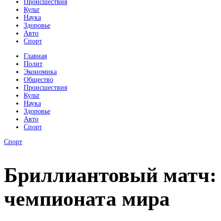
Происшествия
Культ
Наука
Здоровье
Авто
Спорт
Главная
Полит
Экономика
Общество
Происшествия
Культ
Наука
Здоровье
Авто
Спорт
Спорт
Бриллиантовый матч: 
чемпионата мира