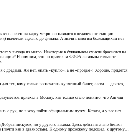
кт нанесен на карту метро: он находится
недалеко от станции
я) вылетели задолго до финала. А значит, многим болельщикам нет
стоят у выхода из метро. Некоторые в буквальном смысле бросаются на
в полиции? Напомним, что по правилам ФИФА легальны только те
.
 с дредами. Ан нет, опять «куплю», а не «продам»! Хорошо, придется
ля тех, кому только распечатать купленный билет, слева — для тех,
азумеется, приехал в Москву, как только стало понятно, что Англия
ь с рук, но я хочу пойти официальным путем. Кстати, а у вас нет
а «Добрынинскую», но у другого выхода. Здесь действительно бегают
е (почти как в девяностые). К одному прохожему подошел, к другому…