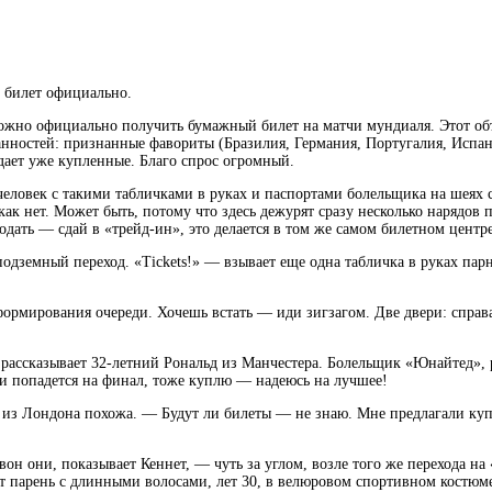
ь билет официально.
но официально получить бумажный билет на матчи мундиаля. Этот объе
остей: признанные фавориты (Бразилия, Германия, Португалия, Испани
дает уже купленные. Благо спрос огромный.
о человек с такими табличками в руках и паспортами болельщика на шеях 
как нет. Может быть, потому что здесь дежурят сразу несколько нарядо
дать — сдай в «трейд-ин», это делается в том же самом билетном центре
емный переход. «Tickets!» — взывает еще одна табличка в руках парня
рмирования очереди. Хочешь встать — иди зигзагом. Две двери: справа д
 рассказывает 32-летний Рональд из Манчестера. Болельщик «Юнайтед», р
и попадется на финал, тоже куплю — надеюсь на лучшее!
из Лондона похожа. — Будут ли билеты — не знаю. Мне предлагали купит
 вон они, показывает Кеннет, — чуть за углом, возле того же перехода н
т парень с длинными волосами, лет 30, в велюровом спортивном костюм