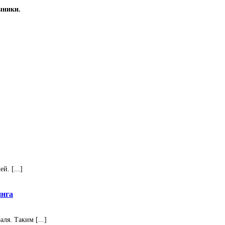
чники.
. [...]
инга
ля. Таким [...]