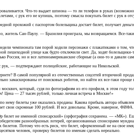
оваливается. Что-то выдает шпиона — то ли телефон в руках (возможно,
летами, с рук его не купишь, поэтому смысла покупать билет с рук в отс
редной прохожий с паспортом болельщика достает билет, получает деньг
о, житель Сан-Паулу. — Бразилия проиграла, мы возвращаемся. Все-таки 
недели чемпионата там порой ходили персонажи с плакатиками о том, чт
ной пешеходной улице как будто отключили свет. Да, ходят болельщики-
ько Россия, но и все латиноамериканские сборные (а они-то и давали сам
с рук, — подтверждают полицейские, работающие на Никольской.
Интернете? В самой популярной из отечественных соцсетей вторичной п
ьно замаскированы от поисковых роботов, но найти их все-таки проще 
п москвич, который, судя по фотографиям из его профиля, в этом году 
ч! Цена — 27 тысяч рублей, только личная встреча в Москве!»
 по нему билеты уже оказались проданы. Какова прибыль автора объявл
чает свои скромные 100 рублей. И все довольны. Кроме, наверное, ФИФА.
000р билет не именной спонсарский» (орфография сохранена. — «МК»). Е
обедителям разнообразных лотерей, организованных спонсорами мундиа
х билетов. Потому что есть риск, что билет, оформленный не на свое им
десятков человек, проверку билетов по именам сделать нереально.