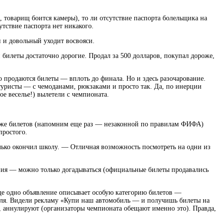
 товарищ боится камеры), то ли отсутствие паспорта болельщика на
утствие паспорта нет никакого.
и и довольный уходит восвояси.
билеты достаточно дорогие. Продал за 500 долларов, покупал дороже,
о продаются билеты — вплоть до финала. Но и здесь разочарование.
туристы — с чемоданами, рюкзаками и просто так. Да, по инерции
ое веселье!) вылетели с чемпионата.
родаже билетов (напомним еще раз — незаконной по правилам ФИФА)
простого.
только окончил школу. — Отличная возможность посмотреть на одни из
ения — можно только догадываться (официальные билеты продавались
ще одно объявление описывает особую категорию билетов —
ля. Видели рекламу «Купи наш автомобиль — и получишь билеты на
я, аннулируют (организаторы чемпионата обещают именно это). Правда,