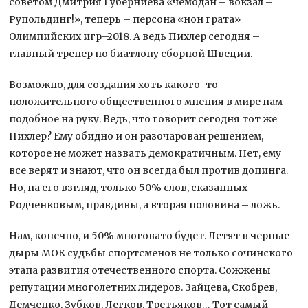
советом Дмитрия Губерниева «чемодан – вокзал –
Рупольдинг!», теперь – персона «нон грата»
Олимпийских игр–2018. А ведь Пихлер сегодня –
главный тренер по биатлону сборной Швеции.
Возможно, для создания хоть какого-то
положительного общественного мнения в мире нам
подобное на руку. Ведь, что говорит сегодня тот же
Пихлер? Ему обидно и он разочарован решением,
которое не может назвать демократичным. Нет, ему
все верят и знают, что он всегда был против допинга.
Но, на его взгляд, только 50% слов, сказанных
Родченковым, правдивы, а вторая половина – ложь.
Нам, конечно, и 50% многовато будет. Летят в черные
дыры МОК судьбы спортсменов не только сочинского
этапа развития отечественного спорта. Сожжены
репутации многолетних лидеров. Зайцева, Скобрев,
Демченко, Зубков, Легков, Третьяков… Тот самый