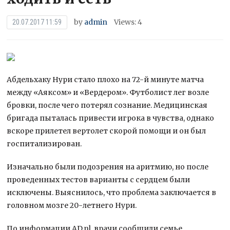
by
admin
Views: 4
20.07.2017 11:59
Абдельхаку Нури стало плохо на 72-й минуте матча
между «Аяксом» и «Вердером». Футболист лег возле
бровки, после чего потерял сознание. Медицинская
бригада пыталась привести игрока в чувства, однако
вскоре прилетел вертолет скорой помощи и он был
госпитализирован.
Изначально были подозрения на аритмию, но после
проведенных тестов варианты с сердцем были
исключены. Выяснилось, что проблема заключается в
головном мозге 20-летнего Нури.
По информации AD.nl, врачи сообщили семье