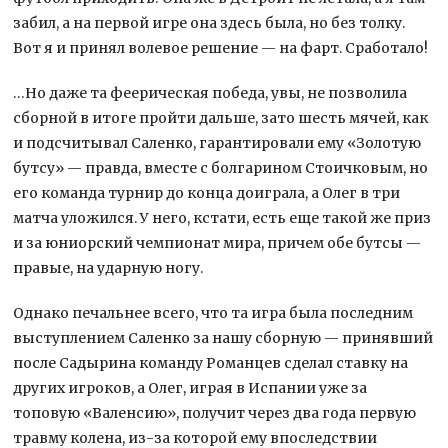
забил, а на первой игре она здесь была, но без толку.
Вот я и принял волевое решение — на фарт. Сработало!
…Но даже та феерическая победа, увы, не позволила
сборной в итоге пройти дальше, зато шесть мячей, как
и подсчитывал Саленко, гарантировали ему «Золотую
бутсу» — правда, вместе с болгарином Стоичковым, но
его команда турнир до конца доиграла, а Олег в три
матча уложился. У него, кстати, есть еще такой же приз
и за юниорский чемпионат мира, причем обе бутсы —
правые, на ударную ногу.
Однако печальнее всего, что та игра была последним
выступлением Саленко за нашу сборную — принявший
после Садырина команду Романцев сделал ставку на
других игроков, а Олег, играя в Испании уже за
топовую «Валенсию», получит через два года первую
травму колена, из-за которой ему впоследствии