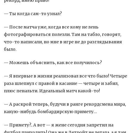
рекорд, имею право!
— Ты когда сам-то узнал?
— После матча уже, когда все кому не лень
фотографироваться полезли. Там на табло, говорят,
что-то написали, но мне в игре не до разглядывания
было.
— Можешь объяснить, как все получилось?
— Я впервые в жизни реализовал все что было! Четыре
раза шлепнул с правой в касание — четыре и забил,
плюс пенальти. Идеальный матч какой-то!
— А раскрой теперь, будучи в ранге рекордсмена мира,
какую-нибудь бомбардирскую примету…
— Примету?.. А вот — я жене сегодня запретил на
футбол приходить! Она же в Детройт не летала, а я там