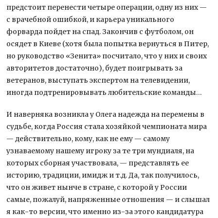
предстоит перенести четыре операции, одну из них —
с врачебной ошибкой, и карьера уникального
форварда пойдет на спад. Закончив с футболом, он
осядет в Киеве (хотя была попытка вернуться в Питер,
но руководство «Зенита» посчитало, что у них и своих
авторитетов достаточно), будет поигрывать за
ветеранов, выступать экспертом на телевидении,
иногда подтренировывать любительские команды…
И наверняка возникла у Олега надежда на перемены в
судьбе, когда Россия стала хозяйкой чемпионата мира
— действительно, кому, как не ему — самому
узнаваемому нашему игроку за те три мундиаля, на
которых сборная участвовала, — представлять ее
историю, традиции, имидж и т.д. Да, так получилось,
что он живет нынче в стране, с которой у России
самые, пожалуй, напряженные отношения — и слышал
я как-то версии, что именно из-за этого кандидатура