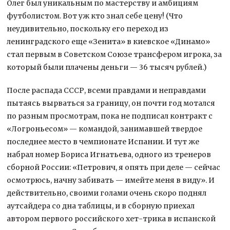
Олег был уникальным по мастерству и амбициям
футболистом. Вот уж кто знал себе цену! (Что
неудивительно, поскольку его переход из
ленинградского еще «Зенита» в киевское «Динамо»
стал первым в Советском Союзе трансфером игрока, за
который были плачены деньги — 36 тысяч рублей.)
После распада СССР, всеми правдами и неправдами
пытаясь вырваться за границу, он почти год мотался
по разным просмотрам, пока не подписал контракт с
«Логроньесом» — командой, занимавшей твердое
последнее место в чемпионате Испании. И тут же
набрал номер Бориса Игнатьева, одного из тренеров
сборной России: «Петрович, я опять при деле — сейчас
осмотрюсь, начну забивать — имейте меня в виду». И
действительно, своими голами очень скоро поднял
аутсайдера со дна таблицы, и в сборную приехал
автором первого российского хет-трика в испанской