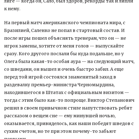
лиге — когда он, Сало, был здоров, рекорды так и липли
к нему.
На первый матч американского чемпионата мира, с
Бразилией, Саленко не попал в стартовый состав. И
после игры пошел объяснять тренерам, что он — не
игрок замены, хотите от меня голов — выпускайте
сразу. Кого другого послали бы куда подальше, но у
Олега была какая-то особая аура — на следующий матч,
со шведами, он вышел и очень быстро забил. А еще
перед той игрой состоялся знаменитый заход в
раздевалку премьер-министра Черномырдина,
находившегося в Штатах с официальным визитом —
тогда с этим было как-то попроще. Виктор Степанович
решил в своем привычном стиле напутствовать ребят
рассказом о вещем сне — ему минувшей ночью,
оказывается, привиделось, как наши победят шведов с
сухим счетом, но те при этом почему-то забьют
первыми…