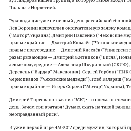
аутсайдеров нашей группы, в которую также входят т
Польша с Норвегией.
Руководящие уже не первый день российской сборной
Лев Воронин включили в окончательную заявку коман
("Мотор", Украина), Дмитрий Павленко ("Чеховские ме
правые крайние — Дмитрий Ковалёв ("Чеховские медве
правые полусредние — Дмитрий Киселёв ("Университет
разыгрывающие — Дмитрий Житников ("Висла", Польша
левые полусредние — Александр Шкуринский (СКИФ), А
Деревень ("Вардар", Македония), Сергей Горбок ("ПИК 
Черноиванов ("Чеховские медведи"), Глеб Калараш ("Мо
правые крайние — Игорь Сорока ("Мотор", Украина), Т
Дмитрий Торгованов заявил "МК", что поехал на чемп
день. Зачем три вратаря? Думаю, ехать на такой важн
неоправданный риск".
И уже в первой игре ЧМ-2017 среди мужчин, который пр