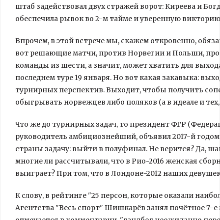
штаб задействовал двух стражей ворот: Киреева и Бог
обеспечила рывок во 2-м тайме и уверенную викторию 
Впрочем, в этой встрече мы, скажем откровенно, обяз
вот решающие матчи, против Норвегии и Польши, прой
команды из шести, а значит, может хватить для выход
последнем туре 19 января. Но вот какая закавыка: вых
турнирных перспектив. Выходит, чтобы получить сопе
обыгрывать норвежцев либо поляков (а в идеале и тех, 
Что же до турнирных задач, то президент ФГР (Федер
руководитель амбициознейший, объявил 2017-й годом 
страны задачу: выйти в полуфинал. Не верится? Да, ша
многие ли рассчитывали, что в Рио-2016 женская сбор
выиграет? При том, что в Лондоне-2012 наших девуше
К слову, в рейтинге "25 персон, которые оказали наиб
Агентства "Весь спорт" Шишкарёв занял почётное 7-е 