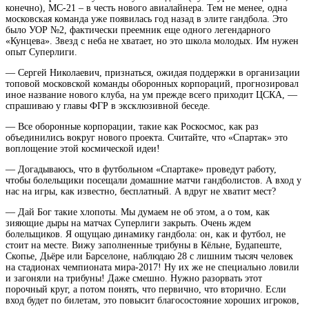
конечно), МС-21 – в честь нового авиалайнера. Тем не менее, одна
московская команда уже появилась год назад в элите гандбола. Это
было УОР №2, фактически преемник еще одного легендарного
«Кунцева». Звезд с неба не хватает, но это школа молодых. Им нужен
опыт Суперлиги.
— Сергей Николаевич, признаться, ожидая поддержки в организации
топовой московской команды оборонных корпораций, прогнозировал
иное название нового клуба, на ум прежде всего приходит ЦСКА, —
спрашиваю у главы ФГР в эксклюзивной беседе.
— Все оборонные корпорации, такие как Роскосмос, как раз
объединились вокруг нового проекта. Считайте, что «Спартак» это
воплощение этой космической идеи!
— Догадываюсь, что в футбольном «Спартаке» проведут работу,
чтобы болельщики посещали домашние матчи гандболистов. А вход у
нас на игры, как известно, бесплатный. А вдруг не хватит мест?
— Дай Бог такие хлопоты. Мы думаем не об этом, а о том, как
зияющие дыры на матчах Суперлиги закрыть. Очень ждем
болельщиков. Я ощущаю динамику гандбола: он, как и футбол, не
стоит на месте. Вижу заполненные трибуны в Кёльне, Будапеште,
Скопье, Дьёре или Барселоне, наблюдаю 28 с лишним тысяч человек
на стадионах чемпионата мира-2017! Ну их же не специально ловили
и загоняли на трибуны! Даже смешно. Нужно разорвать этот
порочный круг, а потом понять, что первично, что вторично. Если
вход будет по билетам, это повысит благосостояние хороших игроков,