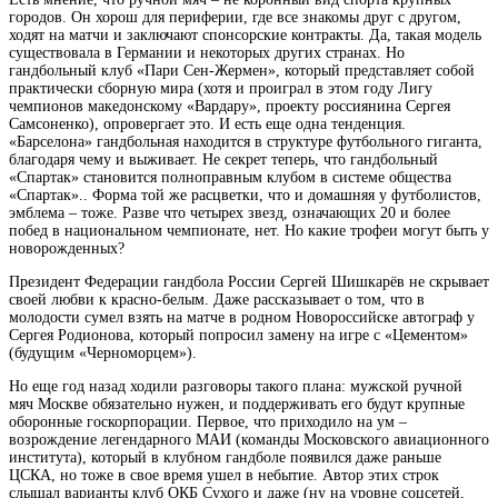
городов. Он хорош для периферии, где все знакомы друг с другом,
ходят на матчи и
заключают спонсорские контракты. Да, такая модель
существовала в Германии и некоторых других странах. Но
гандбольный клуб «Пари Сен-Жермен», который представляет собой
практически сборную мира (хотя и проиграл в этом году Лигу
чемпионов македонскому «Вардару», проекту россиянина Сергея
Самсоненко), опровергает это. И есть еще одна тенденция.
«Барселона» гандбольная находится в структуре футбольного гиганта,
благодаря чему и выживает. Не секрет теперь, что гандбольный
«Спартак» становится полноправным клубом в системе общества
«Спартак».. Форма той же расцветки, что и домашняя у футболистов,
эмблема – тоже. Разве что четырех звезд, означающих 20 и более
побед в национальном чемпионате, нет. Но какие трофеи могут быть у
новорожденных?
Президент Федерации гандбола России Сергей Шишкарёв не скрывает
своей любви к красно-белым. Даже рассказывает о том, что в
молодости сумел взять на матче в родном Новороссийске автограф у
Сергея Родионова, который попросил замену на игре с «Цементом»
(будущим «Черноморцем»).
Но еще год назад ходили разговоры такого плана: мужской ручной
мяч Москве обязательно нужен, и поддерживать его будут крупные
оборонные госкорпорации. Первое, что приходило на ум –
возрождение легендарного МАИ (команды Московского авиационного
института), который в клубном гандболе появился даже раньше
ЦСКА, но тоже в свое время ушел в небытие. Автор этих строк
слышал варианты клуб ОКБ Сухого и даже (ну на уровне соцсетей,