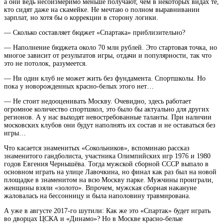
а они ведь несоизмеримо меньше получают, чем в некоторых видах те,
кто сидят даже на скамейке. Не мечтаю о полном выравнивании
зарплат, но хотя бы о коррекции в сторону логики.
— Сколько составляет бюджет «Спартака» приблизительно?
— Наполнение бюджета около 70 млн рублей. Это стартовая точка, но
многое зависит от результатов игры, отдачи и популярности, так что
это не потолок, разумеется.
— Ни один клуб не может жить без фундамента. Спортшколы. Но
пока у новорожденных красно-белых этого нет…
— Не стоит недооценивать Москву. Очевидно, здесь работает
огромное количество спортшкол, это было бы актуально для других
регионов. А у нас выходят невостребованные таланты. При наличии
московских клубов они будут наполнять их состав и не оставаться без
игры…
Что касается знаменитых «Сокольников», вспоминаю рассказ
знаменитого гандболиста, участника Олимпийских игр 1976 и 1980
годов Евгения Чернышёва. Тогда мужской сборной СССР выпало в
основном играть на улице Лавочкина, но финал как раз был на новой
площадке в знаменитом на всю Москву парке. Мужчины проиграли,
женщины взяли «золото». Впрочем, мужская сборная накануне
жаловалась на бессонницу и была наполовину травмирована.
А уже в августе 2017-го шутили: Как же это «Спартак» будет играть
во дворцах ЦСКА и «Динамо»? Но в Москве красно-белые