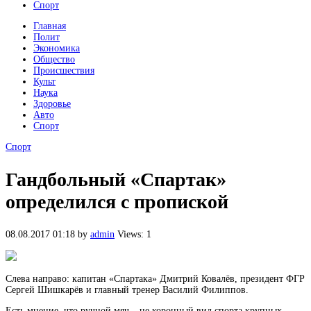
Спорт
Главная
Полит
Экономика
Общество
Происшествия
Культ
Наука
Здоровье
Авто
Спорт
Спорт
Гандбольный «Спартак»
определился с пропиской
08.08.2017 01:18
by
admin
Views: 1
Слева направо: капитан «Спартака» Дмитрий Ковалёв, президент ФГР
Сергей Шишкарёв и главный тренер Василий Филиппов.
Есть мнение, что ручной мяч – не коронный вид спорта крупных