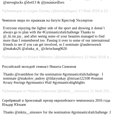
@steveglucks @do413 & @jonasnordfors
Публикация от Logan Dooley (@dooleylogan) 17 Май 2018 в 12:17 PDT
Чемпион мира по прыжкам на батуте Кристоф Уиллертон
Everyone enjoying the lighter side of the sport and showing it doesn’t
always go to plan with the #Gymnasticsfailchallenge Thanks to
@_hi.im.jay_ and after seeing some of your beauties managed to find
more than I remembered too. Passing it over to some of our international
friends to see if you can get involved, so I nominate @anderswesch
@makaks26 @afaska_st_ @chrischang0626
Публикация от Kristof Willerton (@kristofwillerton) 13 Май 2018 в 9:48 PDT
Российский молодой гимнаст Никита Симонов
Thanks @ivantikhon for the nomination #gymnasticsfailchallenge . I
nominate @makolov_andrey @ildaryuskay @mixan122100 #russian
#crazy #swings #gymnastics #fail #gymnasticshighlights
Публикация от Никита Симонов (@nikita__simonov) 11 Май 2018 в 12:26 PDT
Серебряный и бронзовый презер европейского чемпионата 2016 года
Ильдар Юскаев
Thanks @nikita__simonov for the nomination #gymnasticsfailchallenge .I