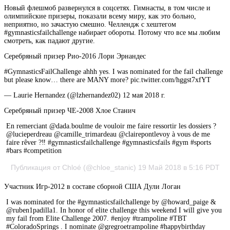
Новый флешмоб развернулся в соцсетях. Гимнасты, в том числе и
олимпийские призеры, показали всему миру, как это больно,
неприятно, но зачастую смешно. Челлендж с хештегом
#gymnasticsfailchallenge набирает обороты. Потому что все мы любим
смотреть, как падают
другие.
Серебряный призер Рио-2016 Лори Эрнандес
#GymnasticsFailChallenge ahhh yes. I was nominated for the fail challenge
but please know… there are MANY more? pic.twitter.com/hggst7xfYT
— Laurie Hernandez (@lzhernandez02) 12 мая 2018 г.
Серебряный призер ЧЕ-2008 Хлое Станич
En remerciant @dada.boulme de vouloir me faire ressortir les dossiers ?
@lucieperdreau @camille_trimardeau @clairepontlevoy à vous de me
faire rêver ?‼️ #gymnasticsfailchallenge #gymnasticsfails #gym #sports
#bars #competition
Публикация от Chloé (@chloe_stanic) 19 Май 2018 в 5:16 PDT
Участник Игр-2012 в составе сборной США Дули Логан
I was nominated for the #gymnasticsfailchallenge by @howard_paige &
@ruben1padilla1. In honor of elite challenge this weekend I will give you
my fail from Elite Challenge 2007. #enjoy #trampoline #TBT
#ColoradoSprings . I nominate @gregroetrampoline #happybirthday