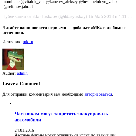
nominate @vitalok_van @kanesev_aleksey @beshmelnicyn_valek
@selimov.jabrail
Публикация от ildar Iuskaev (@ildaryuskay) 15 Май 2018 в 4:11 PDT
Читайте наши новости первыми — добавьте «МК» в любимые
источники.
Источник:
mk.ru
Author:
admin
Leave a Comment
Для отправки комментария вам необходимо
авторизоваться
.
Частникам могут запретить эвакуировать
автомобили
24.01.2016
Частные фирмы могут отлучить от услуг по эвакуации