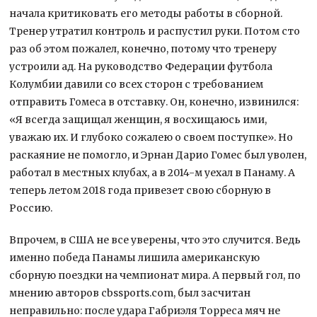
начала критиковать его методы работы в сборной.
Тренер утратил контроль и распустил руки. Потом сто
раз об этом пожалел, конечно, потому что тренеру
устроили ад. На руководство Федерации футбола
Колумбии давили со всех сторон с требованием
отправить Гомеса в отставку. Он, конечно, извинился:
«Я всегда защищал женщин, я восхищаюсь ими,
уважаю их. И глубоко сожалею о своем поступке». Но
раскаяние не помогло, и Эрнан Дарио Гомес был уволен,
работал в местных клубах, а в 2014-м уехал в Панаму. А
теперь летом 2018 года привезет свою сборную в
Россию.
Впрочем, в США не все уверены, что это случится. Ведь
именно победа Панамы лишила американскую
сборную поездки на чемпионат мира. А первый гол, по
мнению авторов cbssports.com, был засчитан
неправильно: после удара Габриэля Торреса мяч не