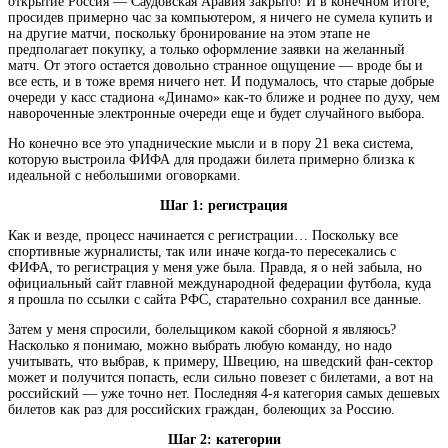
открытие Россия — Саудовская Аравия закрыто! И в конечном итоге,
просидев примерно час за компьютером, я ничего не сумела купить и
на другие матчи, поскольку бронирование на этом этапе не
предполагает
покупку, а только оформление заявки на желанный
матч. От этого остается довольно странное ощущение — вроде бы и
все есть, и в тоже время ничего нет. И подумалось, что старые добрые
очереди у касс стадиона «Динамо» как-то ближе и роднее по духу, чем
навороченные электронные очереди еще и будет случайного выбора.
Но конечно все это упаднические мысли и в пору 21 века система,
которую выстроила ФИФА для продажи билета примерно близка к
идеальной с небольшими оговорками.
Шаг 1: регистрация
Как и везде, процесс начинается с регистрации… Поскольку все
спортивные журналисты, так или иначе когда-то пересекались с
ФИФА, то регистрация у меня уже была. Правда, я о ней забыла, но
официальный сайт главной международной федерации футбола, куда
я прошла по ссылки с сайта РФС, старательно сохранил все данные.
Затем у меня спросили, болельщиком какой сборной я являюсь?
Насколько я понимаю, можно выбрать любую команду, но надо
учитывать, что выбрав, к примеру, Швецию, на шведский фан-сектор
может и получится попасть, если сильно повезет с билетами, а вот на
российский — уже точно нет. Последняя 4-я категория самых дешевых
билетов как раз для российских граждан, болеющих за Россию.
Шаг 2: категории