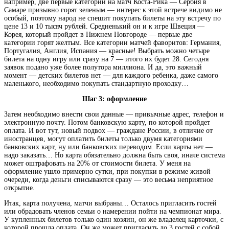
например, две первые категории на матч Коста-Рика — Сербия в
Самаре призывно горят зеленым — интерес к этой встрече видимо не
особый, поэтому народ не спешит покупать билеты на эту встречу по
цене 13 и 10 тысяч рублей. Средненький он и к игре Швеция —
Корея, который пройдет в Нижнем Новгороде — первые две
категории горят желтым. Все категории матчей фаворитов: Германия,
Португалия, Англия, Испания — красные! Выбрать можно четыре
билета на одну игру или сразу на 7 — итого их будет 28. Сегодня
заявок подано уже более полутора миллиона. И да, это важный
момент — детских билетов нет — для каждого ребенка, даже самого
маленького, необходимо покупать стандартную проходку…
Шаг 3: оформление
Затем необходимо внести свои данные — привычные адрес, телефон и
электронную почту. Потом банковскую карту, по которой пройдет
оплата. И вот тут, новый подвох — граждане России, в отличие от
иностранцев, могут оплатить билеты только двумя категориями
банковских карт, ну или банковских переводом. Если карты нет —
надо заказать… Но карта обязательно должна быть своя, иначе система
может оштрафовать на 20% от стоимости билета. У меня на
оформление ушло примерно сутки, при покупки в режиме живой
очереди, когда деньги списываются сразу — это весьма неприятное
открытие.
Итак, карта получена, матчи выбраны… Осталось пригласить гостей
или обрадовать членов семьи о намерении пойти на чемпионат мира.
У купленных билетов только один хозяин, он же владелец карточки, с
которой прошла оплата. Он же может пригласить до 3 гостей с собой,