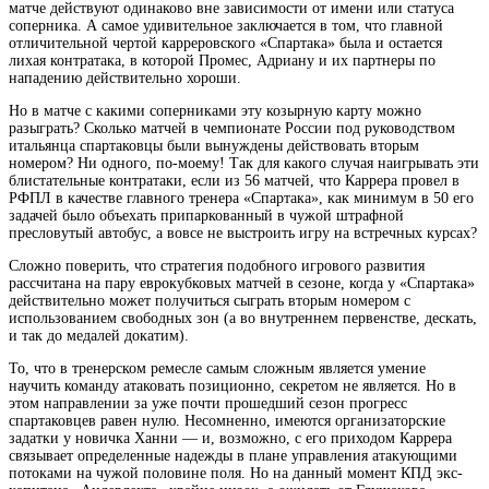
матче действуют одинаково вне зависимости от имени или статуса
соперника. А самое удивительное заключается в том, что главной
отличительной чертой карреровского «Спартака» была и остается
лихая контратака, в которой Промес, Адриану и их партнеры по
нападению действительно хороши.
Но в матче с какими соперниками эту козырную карту можно
разыграть? Сколько матчей в чемпионате России под руководством
итальянца спартаковцы были вынуждены действовать вторым
номером? Ни одного, по-моему! Так для какого случая наигрывать эти
блистательные контратаки, если из 56 матчей, что Каррера провел в
РФПЛ в качестве главного тренера «Спартака», как минимум в 50 его
задачей было объехать припаркованный в чужой штрафной
пресловутый автобус, а вовсе не выстроить игру на встречных курсах?
Сложно поверить, что стратегия подобного игрового развития
рассчитана на пару еврокубковых матчей в сезоне, когда у «Спартака»
действительно может получиться сыграть вторым номером с
использованием свободных зон (а во внутреннем первенстве, дескать,
и так до медалей докатим).
То, что в тренерском ремесле самым сложным является умение
научить команду атаковать позиционно, секретом не является. Но в
этом направлении за уже почти прошедший сезон прогресс
спартаковцев равен нулю. Несомненно, имеются организаторские
задатки у новичка Ханни — и, возможно, с его приходом Каррера
связывает определенные надежды в плане управления атакующими
потоками на чужой половине поля. Но на данный момент КПД экс-