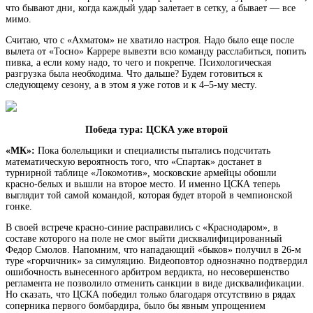
что бывают дни, когда каждый удар залетает в сетку, а бывает — все
мимо.
Считаю, что с «Ахматом» не хватило настроя. Надо было еще после
вылета от «Тосно» Каррере вывезти всю команду расслабиться, попить
пивка, а если кому надо, то чего и покрепче. Психологическая
разгрузка была необходима. Что дальше? Будем готовиться к
следующему сезону, а в этом я уже готов и к 4–5-му месту.
Победа тура: ЦСКА уже второй
«МК»:
Пока болельщики и специалисты пытались подсчитать
математическую вероятность того, что «Спартак» достанет в
турнирной таблице «Локомотив», московские армейцы обошли
красно-белых и вышли на второе место. И именно ЦСКА теперь
выглядит той самой командой, которая будет второй в чемпионской
гонке.
В своей встрече красно-синие расправились с «Краснодаром», в
составе которого на поле не смог выйти дисквалифицированный
Федор Смолов. Напомним, что нападающий «быков» получил в 26-м
туре «горчичник» за симуляцию. Видеоповтор однозначно подтвердил
ошибочность вынесенного арбитром вердикта, но несовершенство
регламента не позволило отменить санкции в виде дисквалификации.
Но сказать, что ЦСКА победил только благодаря отсутствию в рядах
соперника первого бомбардира, было бы явным упрощением