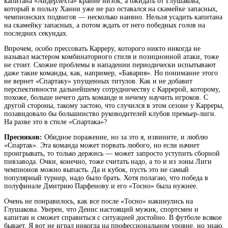
капитана «Андерлехта» крайне низок, а ожидать от Глушакова,
который в пользу Ханни уже не раз оставался на скамейке запасных,
чемпионских подвигов — несколько наивно. Нельзя усадить капитана
на скамейку запасных, а потом ждать от него победных голов на
последних секундах.
Впрочем, особо прессовать Карреру, которого никто никогда не
называл мастером комбинаторного стиля и позиционной атаки, тоже
не стоит. Схожие проблемы в нападении периодически испытывают
даже такие команды, как, например, «Бавария». Но понимание этого
не вернет «Спартаку» упущенных титулов. Как и не добавит
перспективности дальнейшему сотрудничеству с Каррерой, которому,
похоже, больше нечего дать команде и нечему научить игроков. С
другой стороны, такому застою, что случился в этом сезоне у Карреры,
позавидовало бы большинство руководителей клубов премьер-лиги.
На разве это в стиле «Спартака»?
Пресняков:
Обидное поражение, но за это я, извините, и люблю
«Спартак». Эта команда может порвать любого, но если начнет
проигрывать, то только держись — может запросто уступить сборной
пивзавода. Очки, конечно, тоже считать надо, а то и из зоны Лиги
чемпионов можно выпасть. Да и кубок, пусть это не самый
популярный турнир, надо было брать. Хотя полагаю, что победа в
полуфинале Дмитрию Парфенову и его «Тосно» была нужнее.
Очень не понравилось, как все после «Тосно» накинулись на
Глушакова. Уверен, что Денис настоящий мужик, спортсмен и
капитан и сможет справиться с ситуацией достойно. В футболе всякое
бывает. Я вот не играл никогда на профессиональном уровне, но знаю,