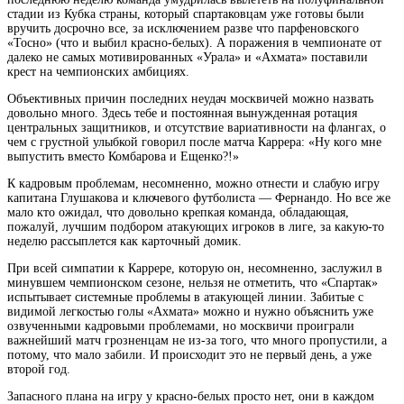
стадии из Кубка страны, который спартаковцам уже готовы были
вручить досрочно все, за исключением разве что парфеновского
«Тосно» (что и выбил красно-белых). А поражения в чемпионате от
далеко не самых мотивированных «Урала» и «Ахмата» поставили
крест на чемпионских амбициях.
Объективных причин последних неудач москвичей можно назвать
довольно много. Здесь тебе и постоянная вынужденная ротация
центральных защитников, и отсутствие вариативности на флангах, о
чем с грустной улыбкой говорил после матча Каррера: «Ну кого мне
выпустить вместо Комбарова и Ещенко?!»
К кадровым проблемам, несомненно, можно отнести и слабую игру
капитана Глушакова и ключевого футболиста — Фернандо. Но все же
мало кто ожидал, что довольно крепкая команда, обладающая,
пожалуй, лучшим подбором атакующих игроков в лиге, за какую-то
неделю рассыплется как карточный домик.
При всей симпатии к Каррере, которую он, несомненно, заслужил в
минувшем чемпионском сезоне, нельзя не отметить, что «Спартак»
испытывает системные проблемы в атакующей линии. Забитые с
видимой легкостью голы «Ахмата» можно и нужно объяснить уже
озвученными кадровыми проблемами, но москвичи проиграли
важнейший матч грозненцам не из-за того, что много пропустили, а
потому, что мало забили. И происходит это не первый день, а уже
второй год.
Запасного плана на игру у красно-белых просто нет, они в каждом