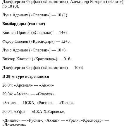
Джефферсон Фарфан («Локомотив»), Александр Кокорин («Зенит») —
по 10 (0).
Луиз Адриану («Спартак») — 10 (1).
Бомбардиры (гол+пас)
Квинси Промес («Спартак») — 14+7.
Федор Смолов («Краснодар») — 12+5.
Луис Адриано («Спартак») — 10+6.
Виктор Классон («Краснодар») — 9+6.
Джефферсон Фарфан («Локомотив») — 10+4.
В 28-м туре встречаются
28.04: «Арсенал» — «Анжи»
29.04: «Амкар» — «Спартак»,
«Зенит» — ЦСКА, «Ростов» — «Тосно»
30.04: «Уфа» — «СКА-Хабаровск»,
«Динамо» — «Рубин», «Ахмат» — «Урал», «Краснодар» —
«Локомотив»