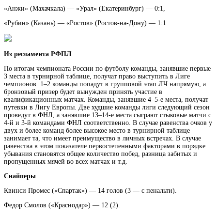
«Анжи» (Махачкала) — «Урал» (Екатеринбург) — 0:1,
«Рубин» (Казань) — «Ростов» (Ростов-на-Дону) — 1:1
Из регламента РФПЛ
По итогам чемпионата России по футболу команды, занявшие первые
3 места в турнирной таблице, получат право выступить в Лиге
чемпионов. 1–2 команды попадут в групповой этап ЛЧ напрямую, а
бронзовый призер будет вынужден принять участие в
квалификационных матчах. Команды, занявшие 4–5-е места, получат
путевки в Лигу Европы. Две худшие команды лиги следующий сезон
проведут в ФНЛ, а занявшие 13–14-е места сыграют стыковые матчи с
4-й и 3-й командами ФНЛ соответственно. В случае равенства очков у
двух и более команд более высокое место в турнирной таблице
занимает та, что имеет преимущество в личных встречах. В случае
равенства в этом показателе первостепенными факторами в порядке
убывания становятся общее количество побед, разница забитых и
пропущенных мячей во всех матчах и т.д.
Снайперы
Квинси Промес («Спартак») — 14 голов (3 — с пенальти).
Федор Смолов («Краснодар») — 12 (2).