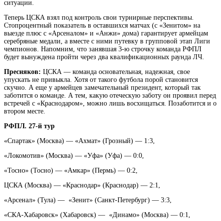
ситуации.
Теперь ЦСКА взял под контроль свои турнирные перспективы.
Стопроцентный показатель в оставшихся матчах (с «Зенитом» на
выезде плюс с «Арсеналом» и «Анжи» дома) гарантирует армейцам
серебряные медали, а вместе с ними путевку в групповой этап Лиги
чемпионов. Напомним, что занявшая 3-ю строчку команда РФПЛ
будет вынуждена пройти через два квалификационных раунда ЛЧ.
Пресняков:
ЦСКА — команда основательная, надежная, свое
упускать не привыкла. Хотя от такого футбола порой становится
скучно. А еще у армейцев замечательный президент, который так
заботится о команде. А тем, какую отеческую заботу он проявил перед
встречей с «Краснодаром», можно лишь восхищаться. Позаботится и о
втором месте.
РФПЛ. 27-й тур
«Спартак» (Москва) — «Ахмат» (Грозный) — 1:3,
«Локомотив» (Москва) — «Уфа» (Уфа) — 0:0,
«Тосно» (Тосно) — «Амкар» (Пермь) — 0:2,
ЦСКА (Москва) — «Краснодар» (Краснодар) — 2:1,
«Арсенал» (Тула) — «Зенит» (Санкт-Петербург) — 3:3,
«СКА-Хабаровск» (Хабаровск) — «Динамо» (Москва) — 0:1,