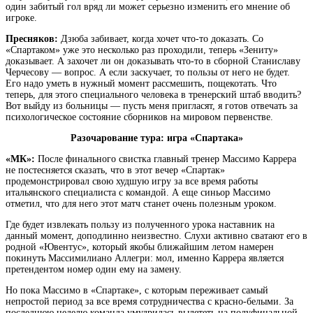
один забитый гол вряд ли может серьезно изменить его мнение об
игроке.
Пресняков:
Дзюба забивает, когда хочет что-то доказать. Со
«Спартаком» уже это несколько раз проходили, теперь «Зениту»
доказывает. А захочет ли он доказывать что-то в сборной Станиславу
Черчесову — вопрос. А если заскучает, то пользы от него не будет.
Его надо уметь в нужный момент рассмешить, пощекотать. Что
теперь, для этого специального человека в тренерский штаб вводить?
Вот выйду из больницы — пусть меня пригласят, я готов отвечать за
психологическое состояние сборников на мировом первенстве.
Разочарование тура: игра «Спартака»
«МК»:
После финального свистка главный тренер Массимо Каррера
не постесняется сказать, что в этот вечер «Спартак»
продемонстрировал свою худшую игру за все время работы
итальянского специалиста с командой. А еще синьор Массимо
отметил, что для него этот матч станет очень полезным уроком.
Где будет извлекать пользу из полученного урока наставник на
данный момент, доподлинно неизвестно. Слухи активно сватают его в
родной «Ювентус», который якобы ближайшим летом намерен
покинуть Массимилиано Аллегри: мол, именно Каррера является
претендентом номер один ему на замену.
Но пока Массимо в «Спартаке», с которым переживает самый
непростой период за все время сотрудничества с красно-белыми. За
последнюю неделю команда умудрилась вылететь на полуфинальной