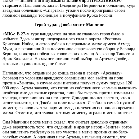
«МК» — знаменитого музыканта
Владимира ПРЕСНЯКОВА-
старшего
. Наш звонок застал Владимира Петровича в больнице, куда
звездный болельщик «Спартака» угодил после проигрыша своей
любимой команды
тосненцам в полуфинале Кубка России.
Герой тура: Дзюба мстит Манчини
«МК»:
В 27-м туре кандидатов на звание главного героя было в
избытке. Здесь и автор шедеврального гола в ворота «Ростова»
Кристиан Нобоа, и автор дубля в центральном матче армеец Ахмед
Муса, и выставивший на посмешище спартаковскую оборону Бернард
Бериша, и авторы победных голов своих команд Александр Ташаев и
Эрик Бикфалви. Но мы остановили свой выбор на Артеме Дзюбе, с
которым скучно никогда не бывает.
Напомним, что отданный до конца сезона в аренду «Арсеналу»
форвард по условиям арендного соглашения мог выйти на поле
против «Зенита», в случае если питерцы получат сумму порядка 120
000 евро. Артем заявлял, что готов из собственного кармана выложить
необходимые денежные средства, лишь бы сыграть против команды и
тренера, поставивших на нем крест. Доподлинно неизвестно, кто в
итоге заплатил, но Дзюба на поле появился. И забил в самый нужный
момент, сравняв счет за пару минут до истечения основного времени
матча. Отметим, что туляки к этому моменту играли в меньшинстве.
Сам Манчини после матча сказал, что считает довольно странным
даже вероятность того, что отданный в аренду игрок «Зенита» готов
сам заплатить требуемую за его участие в матче против сине-бело-
голубых сумму. А оценивая игру Артема, итальянец отметил, что