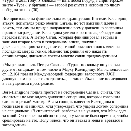
«Тура» в 2011 году. У словака — пять побед подряд в спринтерском
зачете «Тура», у британца —
второй результат в истории по числу
побед на этапах (30).
Все произошло на финише этапа во французском Виттеле: Кэвендиш,
атакуя, попытался резко обойти Сагана, но тот выставил плечо и
локоть, тем самым придав направление всему движению соперника
прямо в заграждение. Кэвендиша увезли в госпиталь, обнаружили
перелом плеча. А Петер Саган, который финишировал вторым и
занимал второе место в генеральном зачете, получил
дисквалификацию за создание серьезной опасности для коллег на
последних метрах гонки. Именно так решили его наказать
организаторы, движение локтем многие сочли преднамеренным.
«Мы решили снять Петера Сагана с «Тура», поскольку он угрожал
другим гонщикам, в том числе и Марку Кэвендишу. Мы использовали
ст. 12.104 правил Международной федерации велоспорта (UCI),
дающую нам право его отстранить», — такое объяснение последовало
в выпущенном пресс-релизе.
Bora-Hansgrohe подала протест на отстранение Сагана, считая, что
спортсмен не мог видеть движения соперника, который совершил
слишком резкий маневр. А сам гонщик навестил Кэвендиша в
госпитале и извинился, хотя утверждает, что ударил локтем соперника
не специально: «В спринтерской разборке я не увидел, что Марк едет
за мной. Он пошел на обгон справа, и у меня не было времени, чтобы
среагировать на это. Получилось, что он въехал в меня и врезался в
заграждение».