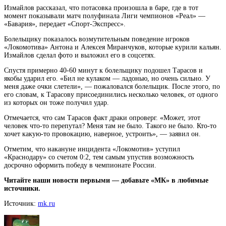
Измайлов рассказал, что потасовка произошла в баре, где в тот
момент показывали матч полуфинала Лиги чемпионов «Реал» —
«Бавария», передает «Спорт-Экспресс».
Болельщику показалось возмутительным поведение игроков
«Локомотива»
Антона и Алексея Миранчуков, которые курили кальян.
Измайлов сделал фото и выложил его в соцсетях.
Спустя примерно 40-60 минут к болельщику подошел Тарасов и
якобы ударил его. «Бил не кулаком — ладонью, но очень сильно. У
меня даже очки слетели», — пожаловался болельщик. После этого, по
его словам, к Тарасову присоединились несколько человек, от одного
из которых он тоже получил удар.
Отмечается, что сам Тарасов факт драки опроверг. «Может, этот
человек что-то перепутал? Меня там не было. Такого не было. Кто-то
хочет какую-то провокацию, наверное, устроить», — заявил он.
Отметим, что накануне инцидента «Локомотив» уступил
«Краснодару» со счетом 0:2, тем самым упустив возможность
досрочно оформить победу в чемпионате России.
Читайте наши новости первыми — добавьте «МК» в любимые
источники.
Источник:
mk.ru