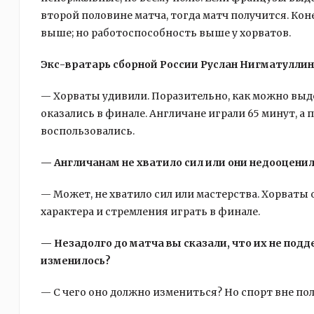
второй половине матча, тогда матч получится. Кон
выше; но работоспособность выше у хорватов.
Экс-вратарь сборной России Руслан Нигматуллин
— Хорваты удивили. Поразительно, как можно выд
оказались в финале. Англичане играли 65 минут, а
воспользовались.
— Англичанам не хватило сил или они недооцени
— Может, не хватило сил или мастерства. Хорваты
характера и стремления играть в финале.
— Незадолго до матча вы сказали, что их не под
изменилось?
— С чего оно должно измениться? Но спорт вне по