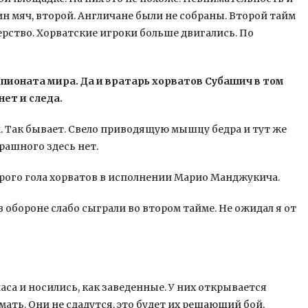
н мяч, второй. Англичане были не собраны. Второй тайм
ерство. Хорватские игроки больше двигались. По
пионата мира. Да и вратарь хорватов Субашич в том
ет и следа.
. Так бывает. Свело приводящую мышцу бедра и тут же
рашного здесь нет.
орого гола хорватов в исполнении Марио Манджукича.
в обороне слабо сыграли во втором тайме. Не ожидал я от
аса и носились, как заведенные. У них открывается
ать. Они не сдадутся, это будет их решающий бой,