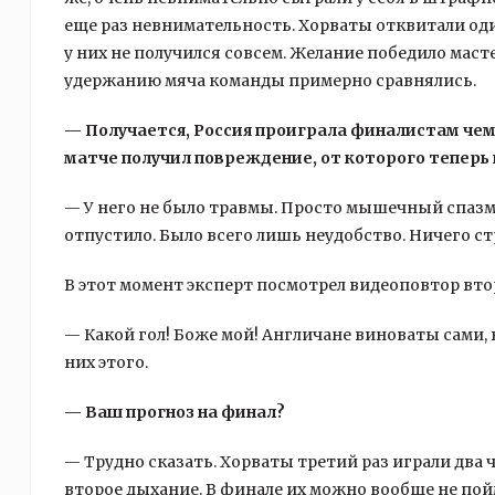
еще раз невнимательность. Хорваты отквитали оди
у них не получился совсем. Желание победило маст
удержанию мяча команды примерно сравнялись.
— Получается, Россия проиграла финалистам чем
матче получил повреждение, от которого теперь н
— У него не было травмы. Просто мышечный спазм
отпустило. Было всего лишь неудобство. Ничего ст
В этот момент эксперт посмотрел видеоповтор вт
— Какой гол! Боже мой! Англичане виноваты сами, 
них этого.
— Ваш прогноз на финал?
— Трудно сказать. Хорваты третий раз играли два ч
второе дыхание. В финале их можно вообще не пойм