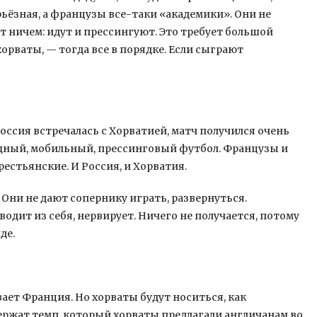
рьёзная, а французы все-таки «академики». Они не
т ничем: идут и прессингуют. Это требует большой
хорваты, — тогда все в порядке. Если сыграют
ссия встречалась с Хорватией, матч получился очень
щный, мобильный, прессинговый футбол. Французы и
естьянские. И Россия, и Хорватия.
 Они не дают сопернику играть, развернуться.
водит из себя, нервирует. Ничего не получается, потому
де.
ает Франция. Но хорваты будут носиться, как
ержат темп, который хорваты предлагали англичанам во