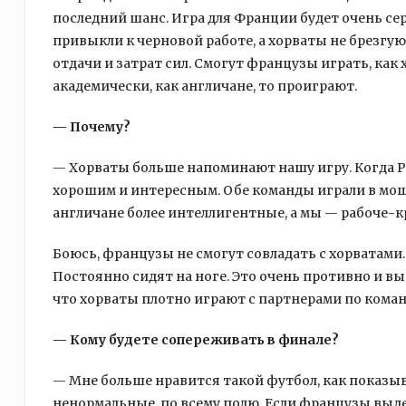
последний шанс. Игра для Франции будет очень се
привыкли к черновой работе, а хорваты не брезгую
отдачи и затрат сил. Смогут французы играть, как 
академически, как англичане, то проиграют.
— Почему?
— Хорваты больше напоминают нашу игру. Когда Ро
хорошим и интересным. Обе команды играли в мо
англичане более интеллигентные, а мы — рабоче-кр
Боюсь, французы не смогут совладать с хорватами.
Постоянно сидят на ноге. Это очень противно и вы
что хорваты плотно играют с партнерами по коман
— Кому будете сопереживать в финале?
— Мне больше нравится такой футбол, как показыв
ненормальные, по всему полю. Если французы выд