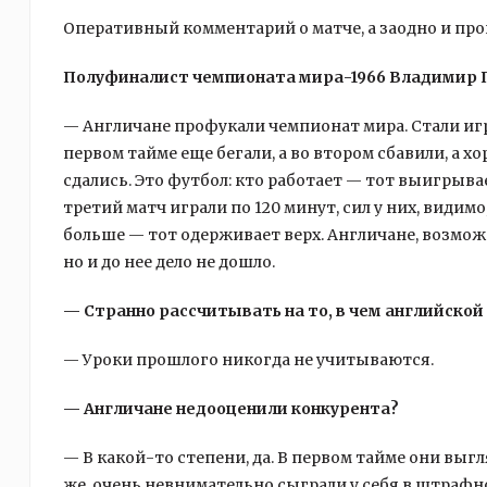
Оперативный комментарий о матче, а заодно и про
Полуфиналист чемпионата мира-1966 Владимир 
— Англичане профукали чемпионат мира. Стали играт
первом тайме еще бегали, а во втором сбавили, а хо
сдались. Это футбол: кто работает — тот выигрыва
третий матч играли по 120 минут, сил у них, видимо
больше — тот одерживает верх. Англичане, возможн
но и до нее дело не дошло.
— Странно рассчитывать на то, в чем английской 
— Уроки прошлого никогда не учитываются.
— Англичане недооценили конкурента?
— В какой-то степени, да. В первом тайме они выгл
же, очень невнимательно сыграли у себя в штрафн