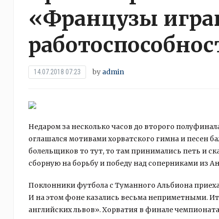
«Французы играю
работоспособнос
by
admin
14.07.2018 07:23
Недаром за несколько часов до второго полуфинал
оглашался мотивами хорватского гимна и песен 
болельщиков то тут, то там принимались петь и с
сборную на борьбу и победу над соперниками из Ан
Поклонники футбола с Туманного Альбиона приеха
И на этом фоне казались весьма неприметными. Ит
английских львов». Хорватия в финале чемпионата