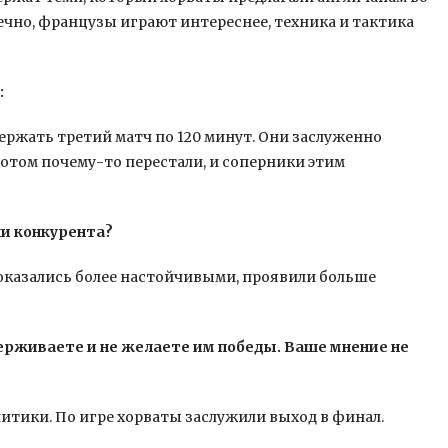
ечно, французы играют интереснее, техника и тактика
:
ержать третий матч по 120 минут. Они заслуженно
 потом почему-то перестали, и соперники этим
ли конкурента?
 оказались более настойчивыми, проявили больше
держиваете и не желаете им победы. Ваше мнение не
литики. По игре хорваты заслужили выход в финал.