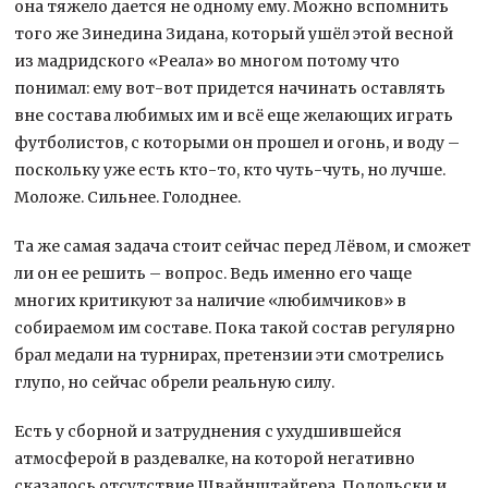
она тяжело дается не одному ему. Можно вспомнить
того же Зинедина Зидана, который ушёл этой весной
из мадридского «Реала» во многом потому что
понимал: ему вот-вот придется начинать оставлять
вне состава любимых им и всё еще желающих играть
футболистов, с которыми он прошел и огонь, и воду –
поскольку уже есть кто-то, кто чуть-чуть, но лучше.
Моложе. Сильнее. Голоднее.
Та же самая задача стоит сейчас перед Лёвом, и сможет
ли он ее решить – вопрос. Ведь именно его чаще
многих критикуют за наличие «любимчиков» в
собираемом им составе. Пока такой состав регулярно
брал медали на турнирах, претензии эти смотрелись
глупо, но сейчас обрели реальную силу.
Есть у сборной и затруднения с ухудшившейся
атмосферой в раздевалке, на которой негативно
сказалось отсутствие Швайнштайгера, Подольски и