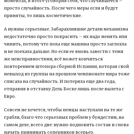
моментах, в итоге уговорив себя, что случившееся –
просто случайность. После чего меры если и будут
приняты, то лишь косметические.
А нужны серьезные. Забарахлившие детали механизма
недостаточно просто покрасить – их надо менять или
чинить, потому что пока еще машина просто заглохла
и не поехала дальше. Но если ее вновь завести с теми
же неисправностями, всё может кончиться
повторением штопора сборной Испании, которая свой
невыход из группы на прошлом чемпионате мира тоже
списала на случайность. И потеряла еще два года,
отправив в отставку Дель Боске лишь после вылета с
Евро.
Совсем не хочется, чтобы немцы наступали на те же
грабли, благо что серьезных проблем у бундестим, на
самом деле, всего две: нужно подновить состав и снова
начать принимать соперников всерьез.