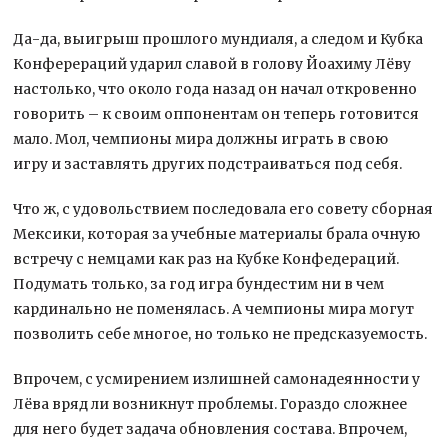
Да-да, выигрыш прошлого мундиаля, а следом и Кубка
Конферераций ударил славой в голову Йоахиму Лёву
настолько, что около года назад он начал откровенно
говорить – к своим оппонентам он теперь готовится
мало. Мол, чемпионы мира должны играть в свою
игру и заставлять других подстраиваться под себя.
Что ж, с удовольствием последовала его совету сборная
Мексики, которая за учебные материалы брала очную
встречу с немцами как раз на Кубке Конфедераций.
Подумать только, за год игра бундестим ни в чем
кардинально не поменялась. А чемпионы мира могут
позволить себе многое, но только не предсказуемость.
Впрочем, с усмирением излишней самонадеянности у
Лёва вряд ли возникнут проблемы. Гораздо сложнее
для него будет задача обновления состава. Впрочем,