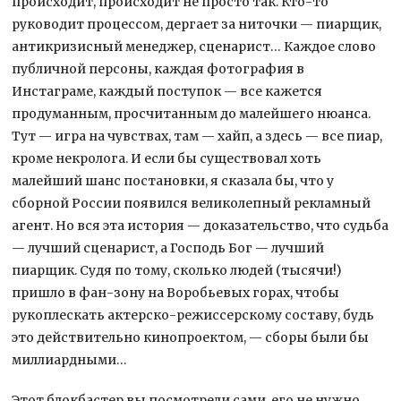
происходит, происходит не просто так. Кто-то
руководит процессом, дергает за ниточки — пиарщик,
антикризисный менеджер, сценарист… Каждое слово
публичной персоны, каждая фотография в
Инстаграме, каждый поступок — все кажется
продуманным, просчитанным до малейшего нюанса.
Тут — игра на чувствах, там — хайп, а здесь — все пиар,
кроме некролога. И если бы существовал хоть
малейший шанс постановки, я сказала бы, что у
сборной России появился великолепный рекламный
агент. Но вся эта история — доказательство, что судьба
— лучший сценарист, а Господь Бог — лучший
пиарщик. Судя по тому, сколько людей (тысячи!)
пришло в фан-зону на Воробьевых горах, чтобы
рукоплескать актерско-режиссерскому составу, будь
это действительно кинопроектом, — сборы были бы
миллиардными…
Этот блокбастер вы посмотрели сами, его не нужно