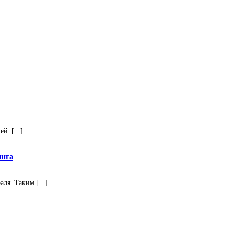
. [...]
инга
ля. Таким [...]