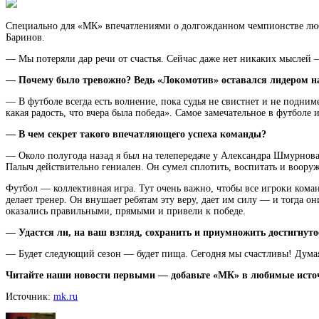
Специально для «МК» впечатлениями о долгожданном чемпионстве люб
Баринов.
— Мы потеряли дар речи от счастья. Сейчас даже нет никаких мыслей
— Почему было тревожно? Ведь «Локомотив» оставался лидером на
— В футболе всегда есть волнение, пока судья не свистнет и не подни
какая радость, что вчера была победа». Самое замечательное в футбо
— В чем секрет такого впечатляющего успеха команды?
— Около полугода назад я был на телепередаче у Александра Шмурнова
Палыч действительно гениален. Он сумел сплотить, воспитать и вооруж
Футбол — коллективная игра. Тут очень важно, чтобы все игроки коман
делает тренер. Он внушает ребятам эту веру, дает им силу — и тогда о
оказались правильными, прямыми и привели к победе.
— Удастся ли, на ваш взгляд, сохранить и приумножить достигнуто
— Будет следующий сезон — будет пища. Сегодня мы счастливы! Думая 
Читайте наши новости первыми — добавьте «МК» в любимые исто
Источник:
mk.ru