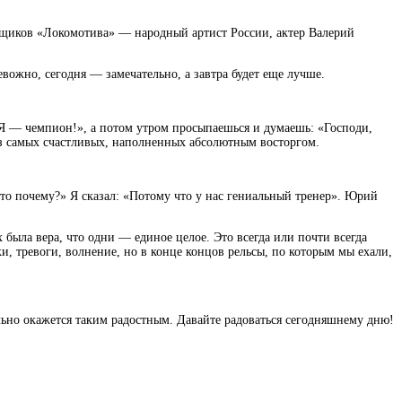
щиков «Локомотива» — народный артист России, актер Валерий
евожно, сегодня — замечательно, а завтра будет еще лучше.
: «Я — чемпион!», а потом утром просыпаешься и думаешь: «Господи,
из самых счастливых, наполненных абсолютным восторгом.
 то почему?» Я сказал: «Потому что у нас гениальный тренер». Юрий
была вера, что одни — единое целое. Это всегда или почти всегда
и, тревоги, волнение, но в конце концов рельсы, по которым мы ехали,
льно окажется таким радостным. Давайте радоваться сегодняшнему дню!