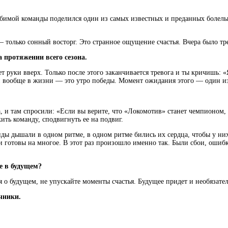
имой команды поделился один из самых известных и преданных болель
 —
только сонный восторг. Это странное ощущение счастья. Вчера было тр
 протяжении всего сезона.
мет руки вверх. Только после этого заканчивается тревога и ты кричишь
ле и вообще в жизни — это утро победы. Момент ожидания этого — один 
, и там спросили: «Если вы верите, что «Локомотив» станет чемпионом,
ить команду, сподвигнуть ее на подвиг.
ды дышали в одном ритме, в одном ритме бились их сердца, чтобы у них 
ни готовы на многое. В этот раз произошло именно так. Были сбои, ошибк
е в будущем?
о будущем, не упускайте моменты счастья. Будущее придет и необязате
чники.