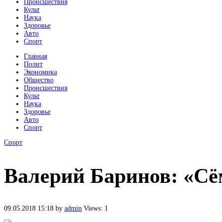
Происшествия
Культ
Наука
Здоровье
Авто
Спорт
Главная
Полит
Экономика
Общество
Происшествия
Культ
Наука
Здоровье
Авто
Спорт
Спорт
Валерий Баринов: «Сё
09.05.2018 15:18
by
admin
Views: 1