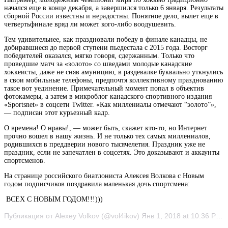
начался еще в конце декабря, а завершился только 6 января. Результаты
сборной России известны и нерадостны. Понятное дело,
вылет еще в
четвертьфинале вряд ли может кого-либо воодушевить.
Тем удивительнее, как праздновали победу в финале канадцы, не
добиравшиеся до первой ступени пьедестала с 2015 года. Восторг
победителей оказался, мягко говоря, сдержанным. Только что
проведшие матч за «золото» со шведами молодые канадские
хоккеисты, даже не сняв амуницию, в раздевалке буквально уткнулись
в свои мобильные телефоны, предпочтя коллективному празднованию
такое вот уединение. Примечательный момент попал в объектив
фотокамеры, а затем в микроблог канадского спортивного издания
«Sportsnet» в соцсети Twitter. «Как миллениалы отмечают “золото”»,
— подписан этот курьезный кадр.
О времена! О нравы!, — может быть, скажет кто-то, но Интернет
прочно вошел в нашу жизнь. И не только тех самых миллениалов,
родившихся в преддверии нового тысячелетия. Праздник уже не
праздник, если не запечатлен в соцсетях. Это доказывают и аккаунты
спортсменов.
На странице российского биатлониста Алексея Волкова с Новым
годом подписчиков поздравила маленькая дочь спортсмена:
ВСЕХ С НОВЫМ ГОДОМ!!!)))
Публикация от Alexey Volkov (@vol4ikov) Янв 1, 2018 at 10:36 PST