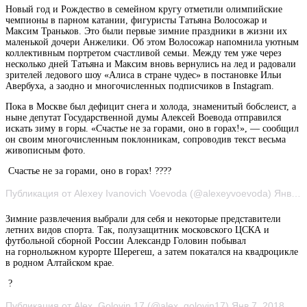
Новый год и Рождество в семейном кругу отметили олимпийские
чемпионы в парном катании, фигуристы Татьяна Волосожар и
Максим Траньков. Это были первые зимние праздники в жизни их
маленькой дочери Анжелики. Об этом Волосожар напомнила уютным
коллективным портретом счастливой семьи. Между тем уже через
несколько дней Татьяна и Максим вновь вернулись на лед и радовали
зрителей ледового шоу «Алиса в стране чудес» в постановке Ильи
Авербуха, а заодно и многочисленных подписчиков в Instagram.
Пока в Москве был дефицит снега и холода, знаменитый бобслеист, а
ныне депутат Государственной думы Алексей Воевода отправился
искать зиму в горы. «Счастье не за горами, оно в горах!», — сообщил
он своим многочисленным поклонникам, сопроводив текст весьма
живописным фото.
Счастье не за горами, оно в горах! ????
Публикация от Alexey Ivanovich Voevoda (@alexeyvoevoda) Янв 5, 2018 at 7:27 PST
Зимние развлечения выбрали для себя и некоторые представители
летних видов спорта. Так, полузащитник московского ЦСКА и
футбольной сборной России Александр Головин побывал
на горнолыжном курорте Шерегеш, а затем покатался на квадроцикле
в родном Алтайском крае.
?
Публикация от Alex_Golovin 17 (@alex_golovin17) Янв 7, 2018 at 8:53 PST