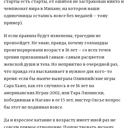
старты есть старты, от ошибок не застрахован никто и
чемпионат мира в Милане, на котором наши
одиночницы остались вовсе без медалей – тому
пример).
И если правила будут изменены, трагедии не
произойдет. Не знаю, правда, почему голландцы
проигнорировали возраст в 16 лет – со всех точек
зрения признанный самым-самым расцветом
женской души и тела. Но неприятно в очередной раз,
что правда эта выскакивает в нужное для кого-то
время: если бы нынче выиграла Олимпийские игры
Сара Хьюз, как это случилось в ее 16 лет на
американских Играх-2002, или Тара Липински,
победившая в Нагано в ее 15 лет, мистер Оксье вопрос
бы этот не поднимал вовсе.
Да и взрослое катание к возрасту имеет иной раз не
совсем прямое отношение. Почувствовать музыку,