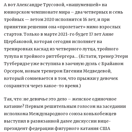
А вот Александре Трусовой, «нашумевшей» на
юниорском чемпионате мира – два четверных и семь
тройных — летом 2020 исполнится 16 лет, и при
принятии решения она «пролетает» мимо взрослых
стартов. Только в марте 2021-го будет 17 лет Анне
Щербаковой, которая сегодня исполняет на
тренировках каскад из четверного лутца, тройного
тулупа и тройного риттбергера… (Кстати, тренер Этери
Тутберидзе уже вступила в заочную дуэль с Брайаном
Орсером, новым тренером Евгении Медведевой,
который сомневается в том, что прыжки у девочек
сохранятся через какое-то время.)
Так, что: не девичье это дело – женское одиночное
катание? Первым решительным голосом на заседании
исполкома Международного союза конькобежцев
выступил в развязанной далее дискуссии вице-
президент федерации фигурного катания США