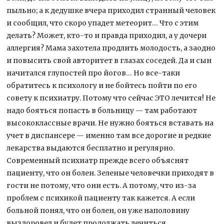
пыльно; а к дедушке вчера приходил странный человек
и сообщил, что скоро упадет метеорит… Что с этим
делать? Может, кто-то и правда приходил, а у дочери
аллергия? Мама захотела продлить молодость, а заодно
и повысить свой авторитет в глазах соседей. Да и сын
начитался глупостей про йогов… Но все-таки
обратитесь к психологу и не бойтесь пойти по его
совету к психиатру. Потому что сейчас ЭТО лечится! Не
надо бояться попасть в больницу — там работают
высококлассные врачи. Не нужно бояться вставать на
учет в диспансере — именно там все дорогие и редкие
лекарства выдаются бесплатно и регулярно.
Современный психиатр прежде всего объяснят
пациенту, что он болен. Зеленые человечки приходят в
гости не потому, что они есть. А потому, что из-за
проблем с психикой пациенту так кажется. А если
больной понял, что он болен, он уже наполовину
выздоровел и будет продолжать лечиться.