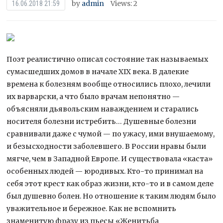
by
admin
Views: 2
16.06.2018 21:59
Поэт реалистично описал состояние так называемых
сумасшедших домов в начале XIX века. В далекие
времена к болезням вообще относились плохо, лечили
их варварски, а что было врачам непонятно —
объясняли дьявольским наваждением и старались
носителя болезни истребить… Душевные болезни
сравнивали даже с чумой — по ужасу, ими внушаемому,
и безысходности заболевшего. В России нравы были
мягче, чем в Западной Европе. И существовала «каста»
особенных людей — юродивых. Кто-то принимал на
себя этот крест как образ жизни, кто-то и в самом деле
был душевно болен. Но отношение к таким людям было
уважительное и бережное. Как не вспомнить
знаменитую фразу из пьесы «Женитьба