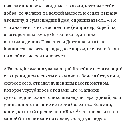
Бальзаминова»: «Солидные-то люди, которые себе
добра-то желают, за всякой малостью ездят к Ивану
Яковличу, в сумасшедший дом, спрашиваться…». Но
эти знаменитые сумасшедшие (например, Корейша,
о котором шла речь у Островского, а также
в произведениях Толстого и Достоевского), не
боящиеся сказать правду даже царям, все-таки были
на особом счету и наперечет.
А Гоголь, безмерно уважающий Корейшу и считающий
его провидцем и святым, сам очень боялся безумия и,
скорее всего, страдал душевным расстройством,
которое усугубилось с годами. Его «Записки
сумасшедшего» не только шедевр литературный, но и
уникальное описание истории болезни… Болезни,
конец которой предрешен: «Боже! что они делают со
мною! Они льют мне на голову холодную воду!».