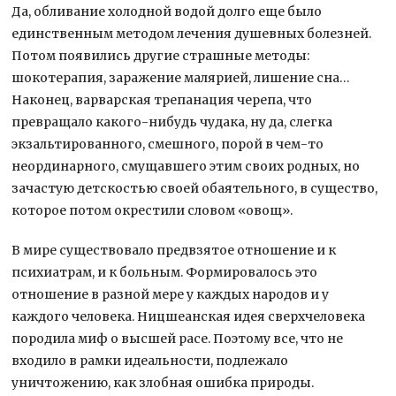
Да, обливание холодной водой долго еще было
единственным методом лечения душевных болезней.
Потом появились другие страшные методы:
шокотерапия, заражение малярией, лишение сна…
Наконец, варварская трепанация черепа, что
превращало какого-нибудь чудака, ну да, слегка
экзальтированного, смешного, порой в чем-то
неординарного, смущавшего этим своих родных, но
зачастую детскостью своей обаятельного, в существо,
которое потом окрестили словом «овощ».
В мире существовало предвзятое отношение и к
психиатрам, и к больным. Формировалось это
отношение в разной мере у каждых народов и у
каждого человека. Ницшеанская идея сверхчеловека
породила миф о высшей расе. Поэтому все, что не
входило в рамки идеальности, подлежало
уничтожению, как злобная ошибка природы.