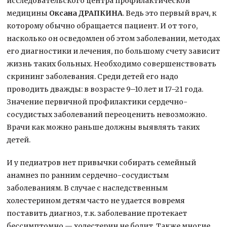
исследовательского центра профилактической
медицины
Оксана ДРАПКИНА
. Ведь это первый врач, к
которому обычно обращается пациент. И от того,
насколько он осведомлен об этом заболевании, методах
его диагностики и лечения, по большому счету зависит
жизнь таких больных. Необходимо совершенствовать
скрининг заболевания. Среди детей его надо
проводить дважды: в возрасте 9–10 лет и 17–21 года.
Значение первичной профилактики сердечно-
сосудистых заболеваний переоценить невозможно.
Врачи как можно раньше должны выявлять таких
детей.
И у педиатров нет привычки собирать семейный
анамнез по ранним сердечно-сосудистым
заболеваниям. В случае с наследственным
холестерином детям часто не удается вовремя
поставить диагноз, т.к. заболевание протекает
бессимптомно — холестерин не болит. Также многие